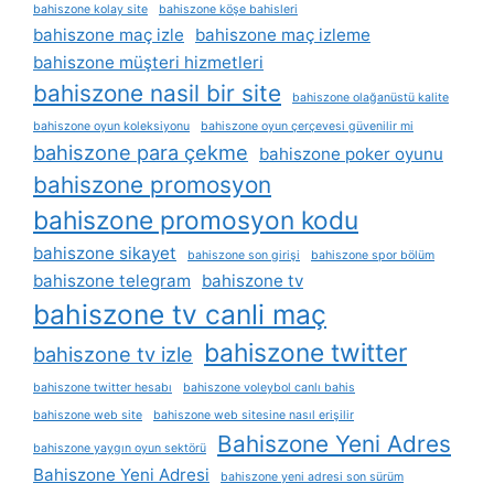
bahiszone kolay site
bahiszone köşe bahisleri
bahiszone maç izle
bahiszone maç izleme
bahiszone müşteri hizmetleri
bahiszone nasil bir site
bahiszone olağanüstü kalite
bahiszone oyun koleksiyonu
bahiszone oyun çerçevesi güvenilir mi
bahiszone para çekme
bahiszone poker oyunu
bahiszone promosyon
bahiszone promosyon kodu
bahiszone sikayet
bahiszone son girişi
bahiszone spor bölüm
bahiszone telegram
bahiszone tv
bahiszone tv canli maç
bahiszone twitter
bahiszone tv izle
bahiszone twitter hesabı
bahiszone voleybol canlı bahis
bahiszone web site
bahiszone web sitesine nasıl erişilir
Bahiszone Yeni Adres
bahiszone yaygın oyun sektörü
Bahiszone Yeni Adresi
bahiszone yeni adresi son sürüm