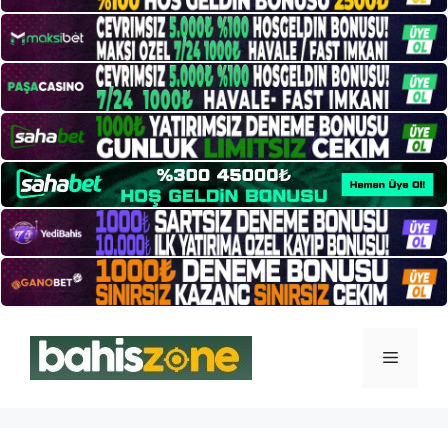
İçeriğe
atla
Menü