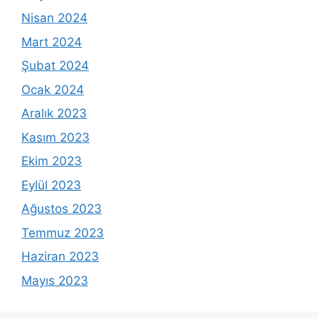
Nisan 2024
Mart 2024
Şubat 2024
Ocak 2024
Aralık 2023
Kasım 2023
Ekim 2023
Eylül 2023
Ağustos 2023
Temmuz 2023
Haziran 2023
Mayıs 2023