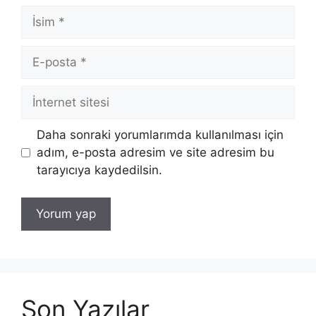
İsim
E-
posta
İnternet
sitesi
Daha sonraki yorumlarımda kullanılması için
adım, e-posta adresim ve site adresim bu
tarayıcıya kaydedilsin.
Son Yazılar