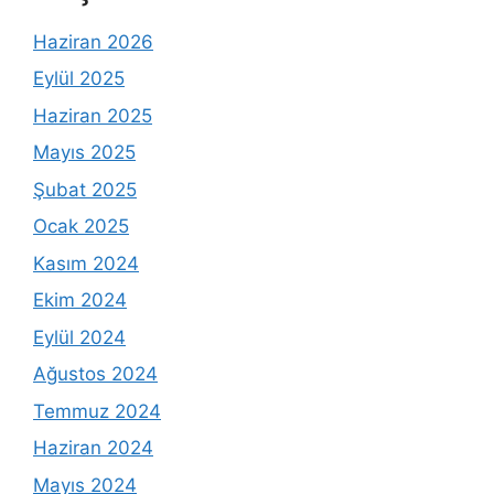
Haziran 2026
Eylül 2025
Haziran 2025
Mayıs 2025
Şubat 2025
Ocak 2025
Kasım 2024
Ekim 2024
Eylül 2024
Ağustos 2024
Temmuz 2024
Haziran 2024
Mayıs 2024