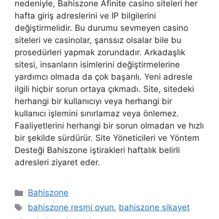
nedeniyle, Bahiszone Afinite casino siteleri her
hafta giriş adreslerini ve IP bilgilerini
değiştirmelidir. Bu durumu sevmeyen casino
siteleri ve casinolar, şanssız olsalar bile bu
prosedürleri yapmak zorundadır. Arkadaşlık
sitesi, insanların isimlerini değiştirmelerine
yardımcı olmada da çok başarılı. Yeni adresle
ilgili hiçbir sorun ortaya çıkmadı. Site, sitedeki
herhangi bir kullanıcıyı veya herhangi bir
kullanıcı işlemini sınırlamaz veya önlemez.
Faaliyetlerini herhangi bir sorun olmadan ve hızlı
bir şekilde sürdürür. Site Yöneticileri ve Yöntem
Desteği Bahiszone iştirakleri haftalık belirli
adresleri ziyaret eder.
Kategoriler
Bahiszone
Etiketler
bahiszone resmi oyun
,
bahiszone şikayet