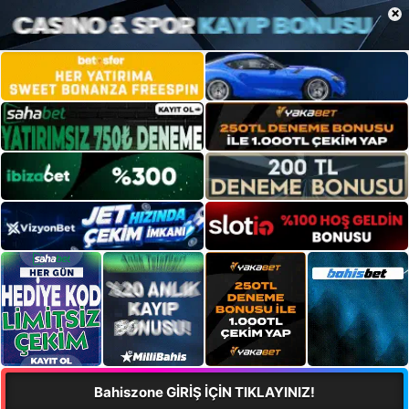
×
Bahiszone GİRİŞ İÇİN TIKLAYINIZ!