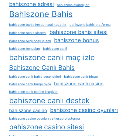
bahiszone adresi
bahiszone avantajları
Bahiszone Bahis
bahiszone bahis hesap nasıl kapatılır
bahiszone bahis platformu
bahiszone bahis sitesi
bahiszone bahis sistemi
bahiszone bonus
bahiszone bilgi onay i̇şlemi
bahiszone bonusları
bahiszone canli
bahiszone canli maç izle
Bahiszone Canlı Bahis
bahiszone canlı bahis seçenekleri
bahiszone canlı bingo
bahiszone canlı casino
bahiszone canlı bingo oyna
bahiszone canlı casino krupiyer
bahiszone canlı destek
bahiszone casino oyunları
bahiszone casino
bahiszone casino oyunları ve hesap oluşturma
bahiszone casino sitesi