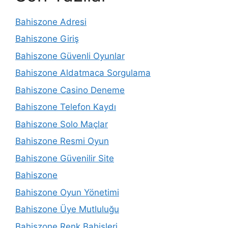
Bahiszone Adresi
Bahiszone Giriş
Bahiszone Güvenli Oyunlar
Bahiszone Aldatmaca Sorgulama
Bahiszone Casino Deneme
Bahiszone Telefon Kaydı
Bahiszone Solo Maçlar
Bahiszone Resmi Oyun
Bahiszone Güvenilir Site
Bahiszone
Bahiszone Oyun Yönetimi
Bahiszone Üye Mutluluğu
Bahiszone Renk Bahisleri