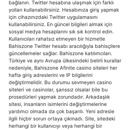
bağlanın. Twitter hesabına ulaşmak için farklı
yolları kullanabilirsiniz. Hesabınıza giriş yapmak
için cihazınızdaki Twitter uygulamasını
kullanabilirsiniz. En güncel bilgileri almak için
sosyal medya hesaplarını sık sık kontrol edin.
Kullanıcıları rahatsız etmeyen bir hizmetle
Bahiszone Twitter hesabı aracılığıyla bahisçilere
güncellemeler sağlar. Bahiszone katılımcıları.
Türkiye ve aynı Avrupa ülkesindeki belirli kurallar
nedeniyle, Bahiszone Afinite casino siteleri her
hafta giriş adreslerini ve IP bilgilerini
değiştirmelidir. Bu durumu sevmeyen casino
siteleri ve casinolar, şanssız olsalar bile bu
prosedürleri yapmak zorundadır. Arkadaşlık
sitesi, insanların isimlerini değiştirmelerine
yardımcı olmada da çok başarılı. Yeni adresle
ilgili hiçbir sorun ortaya çıkmadı. Site, sitedeki
herhangi bir kullanıcıyı veya herhangi bir