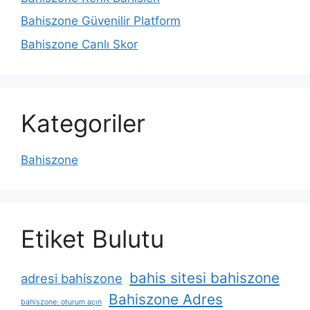
Bahiszone Güvenilir Platform
Bahiszone Canlı Skor
Kategoriler
Bahiszone
Etiket Bulutu
bahis sitesi bahiszone
adresi bahiszone
Bahiszone Adres
bahiszone: oturum açın