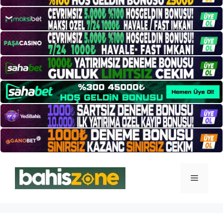
İçeriğe
atla
Menü