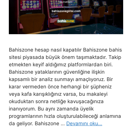
Bahiszone hesap nasıl kapatılır Bahiszone bahis
sitesi piyasada büyük önem taşımaktadır. Takip
etmekten keyif aldığımız platformlardan biri.
Bahiszone yataklarının güvenliğine ilişkin
kapsamlı bir analiz sunmayı amaçlıyoruz. Bir
karar vermeden önce herhangi bir şüpheniz
veya kafa karışıklığınız varsa, bu makaleyi
okuduktan sonra netliğe kavuşacağınıza
inanıyorum. Bu aynı zamanda üyelik
programlarının hızla oluşturulabileceği anlamına
da geliyor. Bahiszone …
Devamını oku…