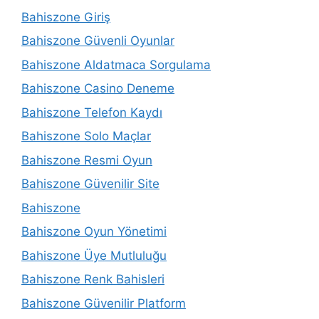
Bahiszone Giriş
Bahiszone Güvenli Oyunlar
Bahiszone Aldatmaca Sorgulama
Bahiszone Casino Deneme
Bahiszone Telefon Kaydı
Bahiszone Solo Maçlar
Bahiszone Resmi Oyun
Bahiszone Güvenilir Site
Bahiszone
Bahiszone Oyun Yönetimi
Bahiszone Üye Mutluluğu
Bahiszone Renk Bahisleri
Bahiszone Güvenilir Platform