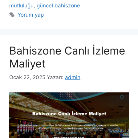
mutluluğu
,
güncel bahiszone
Yorum yap
Bahiszone Canlı İzleme
Maliyet
Ocak 22, 2025
Yazarı:
admin