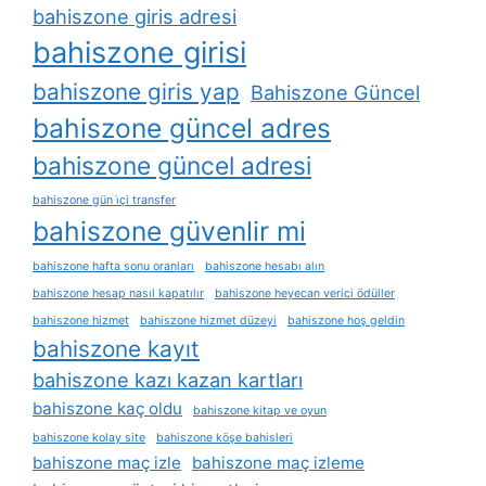
bahiszone giris adresi
bahiszone girisi
bahiszone giris yap
Bahiszone Güncel
bahiszone güncel adres
bahiszone güncel adresi
bahiszone gün i̇çi transfer
bahiszone güvenlir mi
bahiszone hafta sonu oranları
bahiszone hesabı alın
bahiszone hesap nasıl kapatılır
bahiszone heyecan verici ödüller
bahiszone hizmet
bahiszone hizmet düzeyi
bahiszone hoş geldin
bahiszone kayıt
bahiszone kazı kazan kartları
bahiszone kaç oldu
bahiszone kitap ve oyun
bahiszone kolay site
bahiszone köşe bahisleri
bahiszone maç izle
bahiszone maç izleme