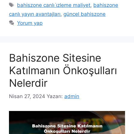
Etiketler
bahiszone canlı i̇zleme maliyet
,
bahiszone
canlı yayın avantajları
,
güncel bahiszone
Yorum yap
Bahiszone Sitesine
Katılmanın Önkoşulları
Nelerdir
Nisan 27, 2024
Yazarı:
admin