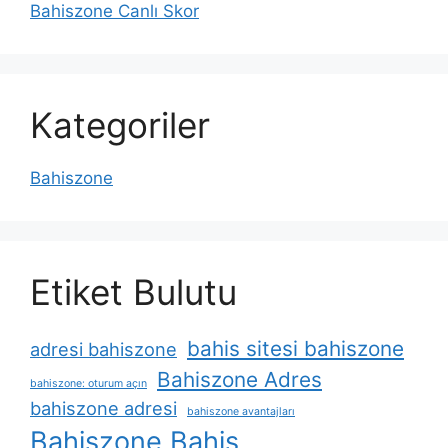
Bahiszone Canlı Skor
Kategoriler
Bahiszone
Etiket Bulutu
bahis sitesi bahiszone
adresi bahiszone
Bahiszone Adres
bahiszone: oturum açın
bahiszone adresi
bahiszone avantajları
Bahiszone Bahis