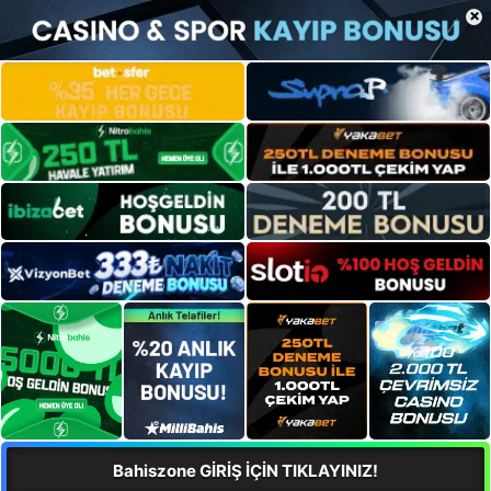
×
Bahiszone GİRİŞ İÇİN TIKLAYINIZ!