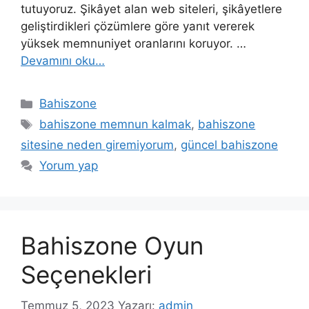
tutuyoruz. Şikâyet alan web siteleri, şikâyetlere
geliştirdikleri çözümlere göre yanıt vererek
yüksek memnuniyet oranlarını koruyor. …
Devamını oku…
Kategoriler
Bahiszone
Etiketler
bahiszone memnun kalmak
,
bahiszone
sitesine neden giremiyorum
,
güncel bahiszone
Yorum yap
Bahiszone Oyun
Seçenekleri
Temmuz 5, 2023
Yazarı:
admin