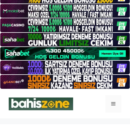
İçeriğe
atla
Menü