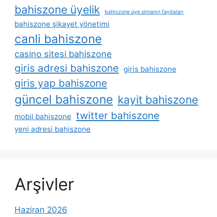
bahiszone üyelik
bahiszone üye olmanın faydaları
bahiszone şikayet yönetimi
canli bahiszone
casino sitesi bahiszone
giris adresi bahiszone
giris bahiszone
giris yap bahiszone
güncel bahiszone
kayit bahiszone
twitter bahiszone
mobil bahiszone
yeni adresi bahiszone
Arşivler
Haziran 2026