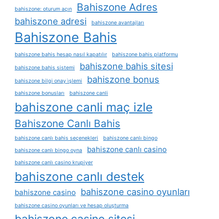
Bahiszone Adres
bahiszone: oturum açın
bahiszone adresi
bahiszone avantajları
Bahiszone Bahis
bahiszone bahis hesap nasıl kapatılır
bahiszone bahis platformu
bahiszone bahis sitesi
bahiszone bahis sistemi
bahiszone bonus
bahiszone bilgi onay i̇şlemi
bahiszone bonusları
bahiszone canli
bahiszone canli maç izle
Bahiszone Canlı Bahis
bahiszone canlı bahis seçenekleri
bahiszone canlı bingo
bahiszone canlı casino
bahiszone canlı bingo oyna
bahiszone canlı casino krupiyer
bahiszone canlı destek
bahiszone casino oyunları
bahiszone casino
bahiszone casino oyunları ve hesap oluşturma
bahiszone casino sitesi