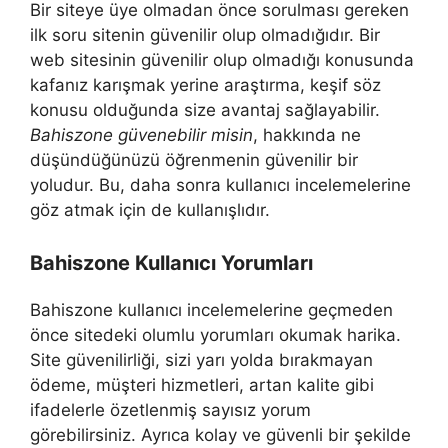
Bir siteye üye olmadan önce sorulması gereken
ilk soru sitenin güvenilir olup olmadığıdır. Bir
web sitesinin güvenilir olup olmadığı konusunda
kafanız karışmak yerine araştırma, keşif söz
konusu olduğunda size avantaj sağlayabilir.
Bahiszone güvenebilir misin
, hakkında ne
düşündüğünüzü öğrenmenin güvenilir bir
yoludur. Bu, daha sonra kullanıcı incelemelerine
göz atmak için de kullanışlıdır.
Bahiszone Kullanıcı Yorumları
Bahiszone kullanıcı incelemelerine geçmeden
önce sitedeki olumlu yorumları okumak harika.
Site güvenilirliği, sizi yarı yolda bırakmayan
ödeme, müşteri hizmetleri, artan kalite gibi
ifadelerle özetlenmiş sayısız yorum
görebilirsiniz. Ayrıca kolay ve güvenli bir şekilde