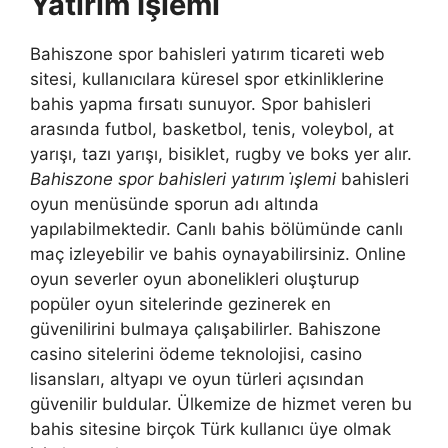
Yatırım İşlemi
Bahiszone spor bahisleri yatırım ticareti web
sitesi, kullanıcılara küresel spor etkinliklerine
bahis yapma fırsatı sunuyor. Spor bahisleri
arasında futbol, ​​basketbol, ​​tenis, voleybol, at
yarışı, tazı yarışı, bisiklet, rugby ve boks yer alır.
Bahiszone spor bahisleri yatırım i̇şlemi
bahisleri
oyun menüsünde sporun adı altında
yapılabilmektedir. Canlı bahis bölümünde canlı
maç izleyebilir ve bahis oynayabilirsiniz. Online
oyun severler oyun abonelikleri oluşturup
popüler oyun sitelerinde gezinerek en
güvenilirini bulmaya çalışabilirler. Bahiszone
casino sitelerini ödeme teknolojisi, casino
lisansları, altyapı ve oyun türleri açısından
güvenilir buldular. Ülkemize de hizmet veren bu
bahis sitesine birçok Türk kullanıcı üye olmak