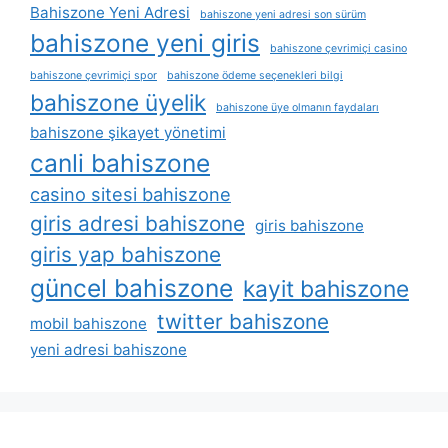
Bahiszone Yeni Adresi
bahiszone yeni adresi son sürüm
bahiszone yeni giris
bahiszone çevrimiçi casino
bahiszone çevrimiçi spor
bahiszone ödeme seçenekleri bilgi
bahiszone üyelik
bahiszone üye olmanın faydaları
bahiszone şikayet yönetimi
canli bahiszone
casino sitesi bahiszone
giris adresi bahiszone
giris bahiszone
giris yap bahiszone
güncel bahiszone
kayit bahiszone
twitter bahiszone
mobil bahiszone
yeni adresi bahiszone