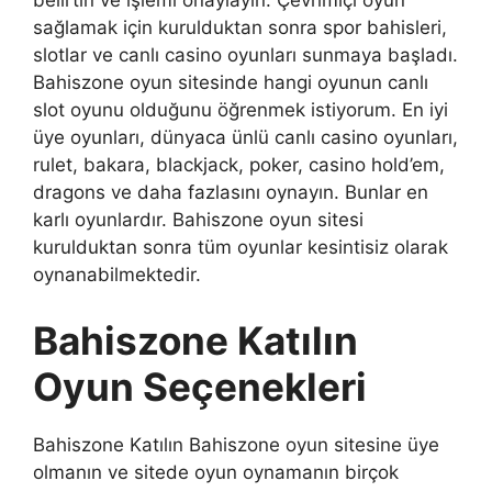
belirtin ve işlemi onaylayın. Çevrimiçi oyun
sağlamak için kurulduktan sonra spor bahisleri,
slotlar ve canlı casino oyunları sunmaya başladı.
Bahiszone oyun sitesinde hangi oyunun canlı
slot oyunu olduğunu öğrenmek istiyorum. En iyi
üye oyunları, dünyaca ünlü canlı casino oyunları,
rulet, bakara, blackjack, poker, casino hold’em,
dragons ve daha fazlasını oynayın. Bunlar en
karlı oyunlardır. Bahiszone oyun sitesi
kurulduktan sonra tüm oyunlar kesintisiz olarak
oynanabilmektedir.
Bahiszone Katılın
Oyun Seçenekleri
Bahiszone Katılın Bahiszone oyun sitesine üye
olmanın ve sitede oyun oynamanın birçok