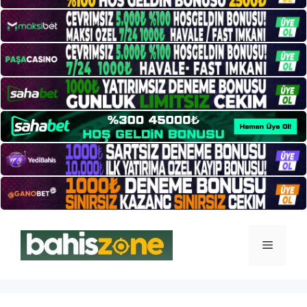
İçeriğe
atla
Menü