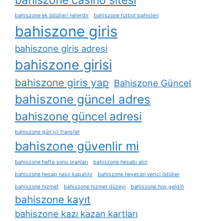
bahiszone ek ödülleri nelerdir
bahiszone futbol bahisleri
bahiszone giris
bahiszone giris adresi
bahiszone girisi
bahiszone giris yap
Bahiszone Güncel
bahiszone güncel adres
bahiszone güncel adresi
bahiszone gün i̇çi transfer
bahiszone güvenlir mi
bahiszone hafta sonu oranları
bahiszone hesabı alın
bahiszone hesap nasıl kapatılır
bahiszone heyecan verici ödüller
bahiszone hizmet
bahiszone hizmet düzeyi
bahiszone hoş geldin
bahiszone kayıt
bahiszone kazı kazan kartları