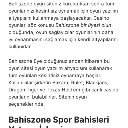
Bahiszone oyun siteniz kurulduktan sonra tüm
oyunlarınızı kesintisiz oynamak için oyun yazılım
altyapısını kullanmaya başlayacaktır. Casino
oyunları söz konusu
Bahiszone bir üyesi olun
olduğunda, oyun sağlayıcılar oyunlarının daha
iyi oynanmasını sağlamak için kendi altyapılarını
kullanırlar.
Bahiszone üye olduğunuz andan itibaren bu
oyun sitesi oyun yazılım altyapısını kullanarak
tüm oyunları kesintisiz oynamaya başlar.
Kullanıcılar şirketin Bakara, Rulet, Blackjack,
Dragon Tiger ve Texas Hold’em gibi canlı casino
oyunlarını bulabilirler. Sitenin oyun
seçeneklerinde.
Bahiszone Spor Bahisleri