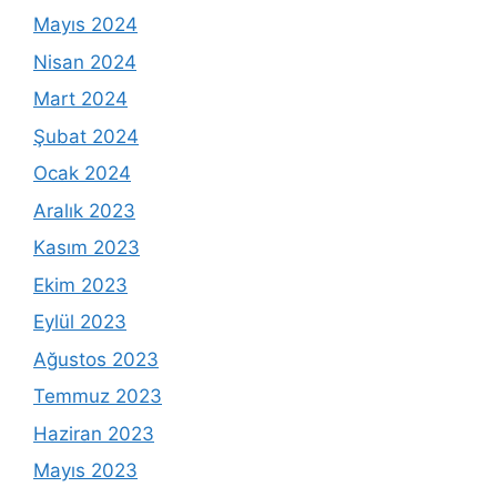
Mayıs 2024
Nisan 2024
Mart 2024
Şubat 2024
Ocak 2024
Aralık 2023
Kasım 2023
Ekim 2023
Eylül 2023
Ağustos 2023
Temmuz 2023
Haziran 2023
Mayıs 2023