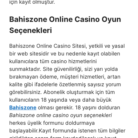
için kayıt olmuştur.
Bahiszone Online Casino Oyun
Seçenekleri
Bahiszone Online Casino Sitesi, yetkili ve yasal
bir web sitesidir ve bu nedenle kayıt olabilen
kullanıcılara tüm casino hizmetlerini
sunmaktadır. Site güvenilirliği, sizi yarı yolda
bırakmayan ödeme, müşteri hizmetleri, artan
kalite gibi ifadelerle özetlenmiş sayısız yorum
görebilirsiniz. Abonelik oluşturmak için tüm
kullanıcıların 18 yaşında veya daha büyük
Bahiszone
olması gerekir. 18 yaşını dolduran
Bahiszone online casino oyun seçenekleri
herkes üyelik formunu doldurmaya
başlayabilir.Kayıt formunda istenen tüm bilgiler