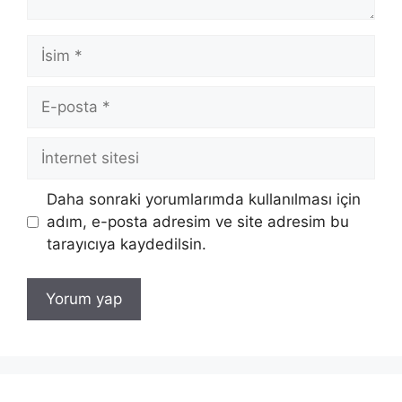
İsim
E-
posta
İnternet
sitesi
Daha sonraki yorumlarımda kullanılması için
adım, e-posta adresim ve site adresim bu
tarayıcıya kaydedilsin.