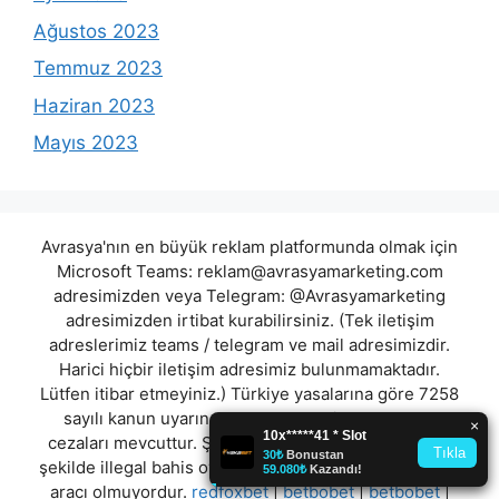
Ağustos 2023
Temmuz 2023
Haziran 2023
Mayıs 2023
Avrasya'nın en büyük reklam platformunda olmak için
Microsoft Teams:
reklam@avrasyamarketing.com
adresimizden veya Telegram: @Avrasyamarketing
adresimizden irtibat kurabilirsiniz. (Tek iletişim
adreslerimiz teams / telegram ve mail adresimizdir.
Harici hiçbir iletişim adresimiz bulunmamaktadır.
Lütfen itibar etmeyiniz.) Türkiye yasalarına göre 7258
sayılı kanun uyarınca yasa dışı bahis oynamanın
cezaları mevcuttur. Şu an bulunduğunuz site hiç bir
şekilde illegal bahis oyunları oynatmıyor ve oynamaya
aracı olmuyordur.
redfoxbet
|
betbobet
|
betbobet
|