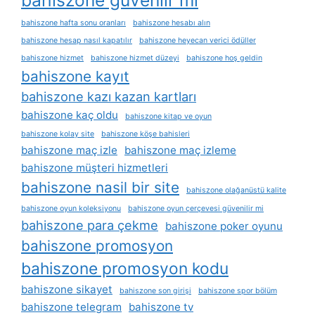
bahiszone güvenlir mi
bahiszone hafta sonu oranları
bahiszone hesabı alın
bahiszone hesap nasıl kapatılır
bahiszone heyecan verici ödüller
bahiszone hizmet
bahiszone hizmet düzeyi
bahiszone hoş geldin
bahiszone kayıt
bahiszone kazı kazan kartları
bahiszone kaç oldu
bahiszone kitap ve oyun
bahiszone kolay site
bahiszone köşe bahisleri
bahiszone maç izle
bahiszone maç izleme
bahiszone müşteri hizmetleri
bahiszone nasil bir site
bahiszone olağanüstü kalite
bahiszone oyun koleksiyonu
bahiszone oyun çerçevesi güvenilir mi
bahiszone para çekme
bahiszone poker oyunu
bahiszone promosyon
bahiszone promosyon kodu
bahiszone sikayet
bahiszone son girişi
bahiszone spor bölüm
bahiszone telegram
bahiszone tv