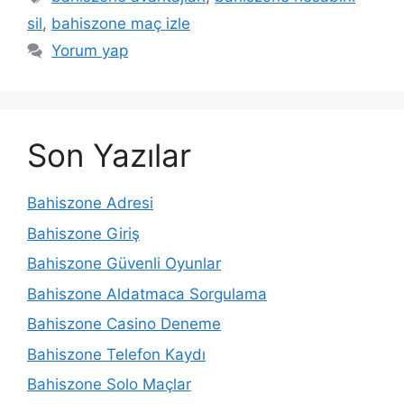
sil
,
bahiszone maç izle
Yorum yap
Son Yazılar
Bahiszone Adresi
Bahiszone Giriş
Bahiszone Güvenli Oyunlar
Bahiszone Aldatmaca Sorgulama
Bahiszone Casino Deneme
Bahiszone Telefon Kaydı
Bahiszone Solo Maçlar