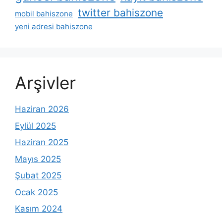
twitter bahiszone
mobil bahiszone
yeni adresi bahiszone
Arşivler
Haziran 2026
Eylül 2025
Haziran 2025
Mayıs 2025
Şubat 2025
Ocak 2025
Kasım 2024