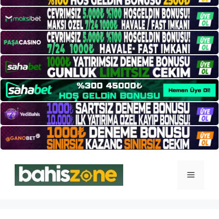
İçeriğe
atla
Menü