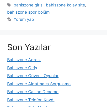
Etiketler
bahiszone girisi
,
bahiszone kolay site
,
bahiszone spor bölüm
Yorum yap
Son Yazılar
Bahiszone Adresi
Bahiszone Giriş
Bahiszone Güvenli Oyunlar
Bahiszone Aldatmaca Sorgulama
Bahiszone Casino Deneme
Bahiszone Telefon Kaydı