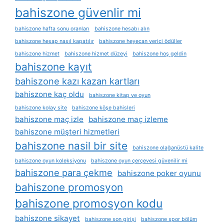
bahiszone güvenlir mi
bahiszone hafta sonu oranları
bahiszone hesabı alın
bahiszone hesap nasıl kapatılır
bahiszone heyecan verici ödüller
bahiszone hizmet
bahiszone hizmet düzeyi
bahiszone hoş geldin
bahiszone kayıt
bahiszone kazı kazan kartları
bahiszone kaç oldu
bahiszone kitap ve oyun
bahiszone kolay site
bahiszone köşe bahisleri
bahiszone maç izle
bahiszone maç izleme
bahiszone müşteri hizmetleri
bahiszone nasil bir site
bahiszone olağanüstü kalite
bahiszone oyun koleksiyonu
bahiszone oyun çerçevesi güvenilir mi
bahiszone para çekme
bahiszone poker oyunu
bahiszone promosyon
bahiszone promosyon kodu
bahiszone sikayet
bahiszone son girişi
bahiszone spor bölüm