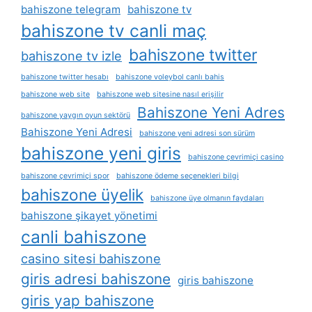
bahiszone telegram
bahiszone tv
bahiszone tv canli maç
bahiszone twitter
bahiszone tv izle
bahiszone twitter hesabı
bahiszone voleybol canlı bahis
bahiszone web site
bahiszone web sitesine nasıl erişilir
Bahiszone Yeni Adres
bahiszone yaygın oyun sektörü
Bahiszone Yeni Adresi
bahiszone yeni adresi son sürüm
bahiszone yeni giris
bahiszone çevrimiçi casino
bahiszone çevrimiçi spor
bahiszone ödeme seçenekleri bilgi
bahiszone üyelik
bahiszone üye olmanın faydaları
bahiszone şikayet yönetimi
canli bahiszone
casino sitesi bahiszone
giris adresi bahiszone
giris bahiszone
giris yap bahiszone