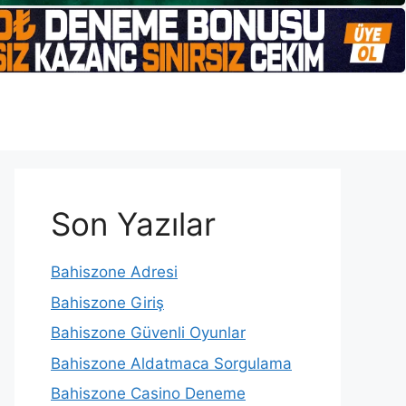
Son Yazılar
Bahiszone Adresi
Bahiszone Giriş
Bahiszone Güvenli Oyunlar
Bahiszone Aldatmaca Sorgulama
Bahiszone Casino Deneme