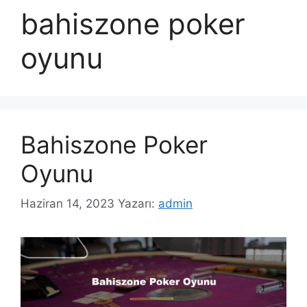
bahiszone poker
oyunu
Bahiszone Poker
Oyunu
Haziran 14, 2023
Yazarı:
admin