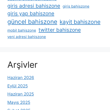
giris adresi bahiszone
giris bahiszone
giris yap bahiszone
güncel bahiszone
kayit bahiszone
twitter bahiszone
mobil bahiszone
yeni adresi bahiszone
Arşivler
Haziran 2026
Eylül 2025
Haziran 2025
Mayıs 2025