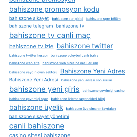
bahiszone promosyon kodu
bahiszone sikayet
bahiszone son girişi
bahiszone spor bölüm
bahiszone telegram
bahiszone tv
bahiszone tv canli maç
bahiszone twitter
bahiszone tv izle
bahiszone twitter hesabı
bahiszone voleybol canlı bahis
bahiszone web site
bahiszone web sitesine nasıl erişilir
Bahiszone Yeni Adres
bahiszone yaygın oyun sektörü
Bahiszone Yeni Adresi
bahiszone yeni adresi son sürüm
bahiszone yeni giris
bahiszone çevrimiçi casino
bahiszone çevrimiçi spor
bahiszone ödeme seçenekleri bilgi
bahiszone üyelik
bahiszone üye olmanın faydaları
bahiszone şikayet yönetimi
canli bahiszone
casino sitesi bahiszone