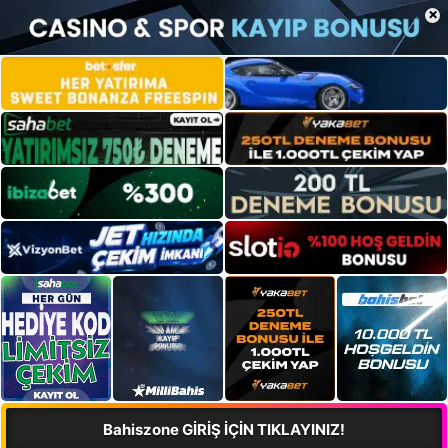
×
Bahiszone GİRİŞ İÇİN TIKLAYINIZ!