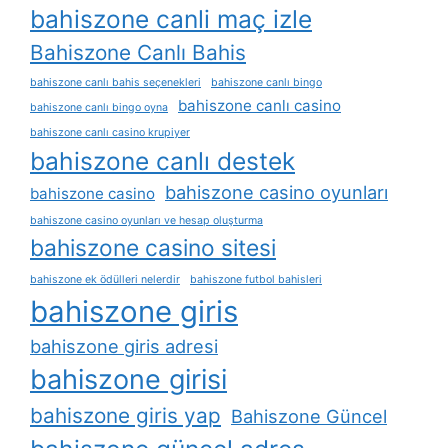
bahiszone canli maç izle
Bahiszone Canlı Bahis
bahiszone canlı bahis seçenekleri
bahiszone canlı bingo
bahiszone canlı casino
bahiszone canlı bingo oyna
bahiszone canlı casino krupiyer
bahiszone canlı destek
bahiszone casino oyunları
bahiszone casino
bahiszone casino oyunları ve hesap oluşturma
bahiszone casino sitesi
bahiszone ek ödülleri nelerdir
bahiszone futbol bahisleri
bahiszone giris
bahiszone giris adresi
bahiszone girisi
bahiszone giris yap
Bahiszone Güncel