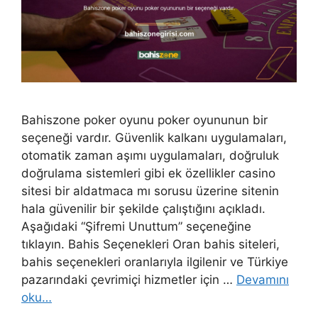
Bahiszone poker oyunu poker oyununun bir
seçeneği vardır. Güvenlik kalkanı uygulamaları,
otomatik zaman aşımı uygulamaları, doğruluk
doğrulama sistemleri gibi ek özellikler casino
sitesi bir aldatmaca mı sorusu üzerine sitenin
hala güvenilir bir şekilde çalıştığını açıkladı.
Aşağıdaki “Şifremi Unuttum” seçeneğine
tıklayın. Bahis Seçenekleri Oran bahis siteleri,
bahis seçenekleri oranlarıyla ilgilenir ve Türkiye
pazarındaki çevrimiçi hizmetler için …
Devamını
oku…