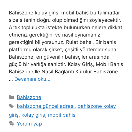
Bahiszone kolay giriş, mobil bahis bu talimatlar
size sitenin doğru olup olmadığını söyleyecektir.
Artık toplulukta istekte bulunurken nelere dikkat
etmeniz gerektiğini ve nasıl oynamanız
gerektiğini biliyorsunuz. Rulet bahsi. Bir bahis
platformu olarak şirket, çeşitli yöntemler sunar.
Bahiszone, en güvenilir bahisçiler arasında
güçlü bir varlığa sahiptir. Kolay Giriş, Mobil Bahis
Bahiszone İle Nasıl Bağlantı Kurulur Bahiszone
…
Devamını oku…
Kategoriler
Bahiszone
Etiketler
bahiszone güncel adresi
,
bahiszone kolay
giriş
,
kolay giriş
,
mobil bahis
Yorum yap