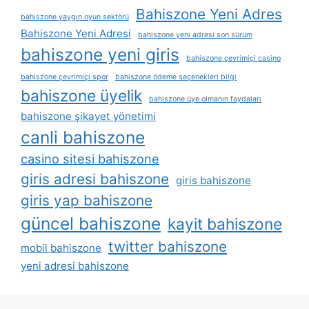
Bahiszone Yeni Adres
bahiszone yaygın oyun sektörü
Bahiszone Yeni Adresi
bahiszone yeni adresi son sürüm
bahiszone yeni giris
bahiszone çevrimiçi casino
bahiszone çevrimiçi spor
bahiszone ödeme seçenekleri bilgi
bahiszone üyelik
bahiszone üye olmanın faydaları
bahiszone şikayet yönetimi
canli bahiszone
casino sitesi bahiszone
giris adresi bahiszone
giris bahiszone
giris yap bahiszone
güncel bahiszone
kayit bahiszone
twitter bahiszone
mobil bahiszone
yeni adresi bahiszone