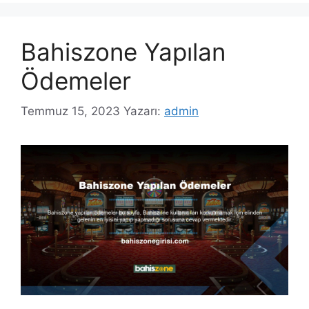
Bahiszone Yapılan
Ödemeler
Temmuz 15, 2023
Yazarı:
admin