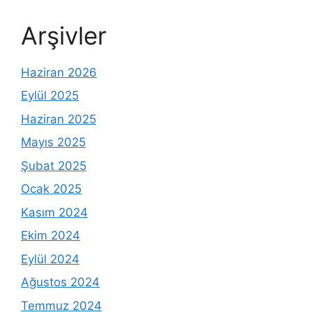
Arşivler
Haziran 2026
Eylül 2025
Haziran 2025
Mayıs 2025
Şubat 2025
Ocak 2025
Kasım 2024
Ekim 2024
Eylül 2024
Ağustos 2024
Temmuz 2024