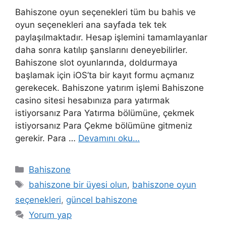
Bahiszone oyun seçenekleri tüm bu bahis ve
oyun seçenekleri ana sayfada tek tek
paylaşılmaktadır. Hesap işlemini tamamlayanlar
daha sonra katılıp şanslarını deneyebilirler.
Bahiszone slot oyunlarında, doldurmaya
başlamak için iOS’ta bir kayıt formu açmanız
gerekecek. Bahiszone yatırım işlemi Bahiszone
casino sitesi hesabınıza para yatırmak
istiyorsanız Para Yatırma bölümüne, çekmek
istiyorsanız Para Çekme bölümüne gitmeniz
gerekir. Para …
Devamını oku…
Kategoriler
Bahiszone
Etiketler
bahiszone bir üyesi olun
,
bahiszone oyun
seçenekleri
,
güncel bahiszone
Yorum yap