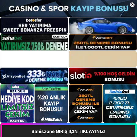
×
Bahiszone GİRİŞ İÇİN TIKLAYINIZ!