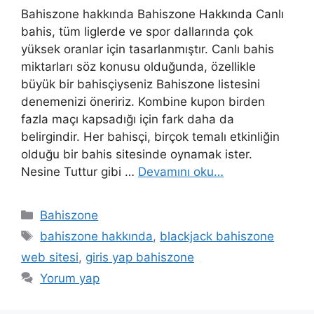
Bahiszone hakkında Bahiszone Hakkında Canlı
bahis, tüm liglerde ve spor dallarında çok
yüksek oranlar için tasarlanmıştır. Canlı bahis
miktarları söz konusu olduğunda, özellikle
büyük bir bahisçiyseniz Bahiszone listesini
denemenizi öneririz. Kombine kupon birden
fazla maçı kapsadığı için fark daha da
belirgindir. Her bahisçi, birçok temalı etkinliğin
olduğu bir bahis sitesinde oynamak ister.
Nesine Tuttur gibi …
Devamını oku…
Kategoriler
Bahiszone
Etiketler
bahiszone hakkında
,
blackjack bahiszone
web sitesi
,
giris yap bahiszone
Yorum yap