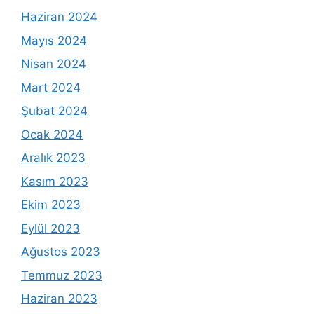
Haziran 2024
Mayıs 2024
Nisan 2024
Mart 2024
Şubat 2024
Ocak 2024
Aralık 2023
Kasım 2023
Ekim 2023
Eylül 2023
Ağustos 2023
Temmuz 2023
Haziran 2023