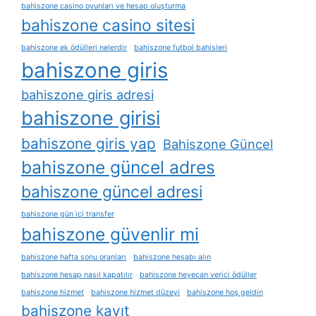
bahiszone casino oyunları ve hesap oluşturma
bahiszone casino sitesi
bahiszone ek ödülleri nelerdir
bahiszone futbol bahisleri
bahiszone giris
bahiszone giris adresi
bahiszone girisi
bahiszone giris yap
Bahiszone Güncel
bahiszone güncel adres
bahiszone güncel adresi
bahiszone gün i̇çi transfer
bahiszone güvenlir mi
bahiszone hafta sonu oranları
bahiszone hesabı alın
bahiszone hesap nasıl kapatılır
bahiszone heyecan verici ödüller
bahiszone hizmet
bahiszone hizmet düzeyi
bahiszone hoş geldin
bahiszone kayıt