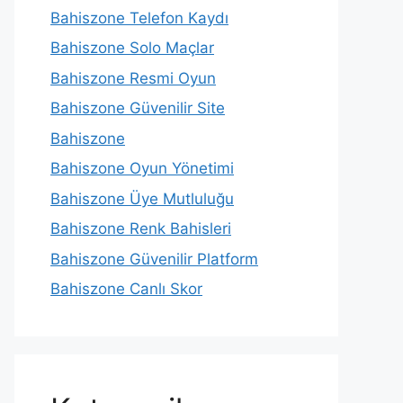
Bahiszone Telefon Kaydı
Bahiszone Solo Maçlar
Bahiszone Resmi Oyun
Bahiszone Güvenilir Site
Bahiszone
Bahiszone Oyun Yönetimi
Bahiszone Üye Mutluluğu
Bahiszone Renk Bahisleri
Bahiszone Güvenilir Platform
Bahiszone Canlı Skor