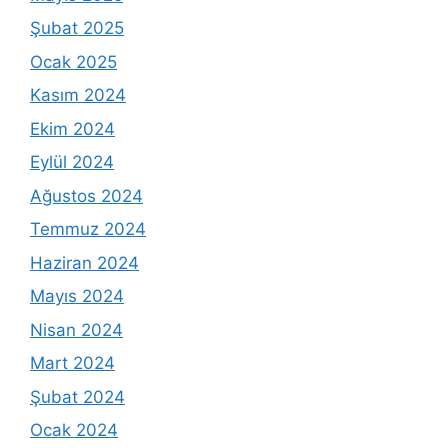
Şubat 2025
Ocak 2025
Kasım 2024
Ekim 2024
Eylül 2024
Ağustos 2024
Temmuz 2024
Haziran 2024
Mayıs 2024
Nisan 2024
Mart 2024
Şubat 2024
Ocak 2024