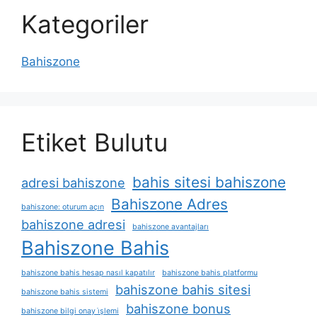
Kategoriler
Bahiszone
Etiket Bulutu
bahis sitesi bahiszone
adresi bahiszone
Bahiszone Adres
bahiszone: oturum açın
bahiszone adresi
bahiszone avantajları
Bahiszone Bahis
bahiszone bahis hesap nasıl kapatılır
bahiszone bahis platformu
bahiszone bahis sitesi
bahiszone bahis sistemi
bahiszone bonus
bahiszone bilgi onay i̇şlemi