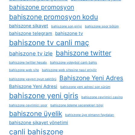
bahiszone promosyon
bahiszone promosyon kodu
bahiszone sikayet
bahiszone son girişi
bahiszone spor bölüm
bahiszone telegram
bahiszone tv
bahiszone tv canli maç
bahiszone twitter
bahiszone tv izle
bahiszone twitter hesabı
bahiszone voleybol canlı bahis
bahiszone web site
bahiszone web sitesine nasıl erişilir
Bahiszone Yeni Adres
bahiszone yaygın oyun sektörü
Bahiszone Yeni Adresi
bahiszone yeni adresi son sürüm
bahiszone yeni giris
bahiszone çevrimiçi casino
bahiszone çevrimiçi spor
bahiszone ödeme seçenekleri bilgi
bahiszone üyelik
bahiszone üye olmanın faydaları
bahiszone şikayet yönetimi
canli bahiszone