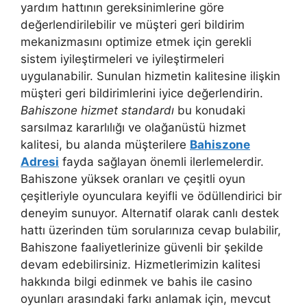
yardım hattının gereksinimlerine göre
değerlendirilebilir ve müşteri geri bildirim
mekanizmasını optimize etmek için gerekli
sistem iyileştirmeleri ve iyileştirmeleri
uygulanabilir. Sunulan hizmetin kalitesine ilişkin
müşteri geri bildirimlerini iyice değerlendirin.
Bahiszone hizmet standardı
bu konudaki
sarsılmaz kararlılığı ve olağanüstü hizmet
kalitesi, bu alanda müşterilere
Bahiszone
Adresi
fayda sağlayan önemli ilerlemelerdir.
Bahiszone yüksek oranları ve çeşitli oyun
çeşitleriyle oyunculara keyifli ve ödüllendirici bir
deneyim sunuyor. Alternatif olarak canlı destek
hattı üzerinden tüm sorularınıza cevap bulabilir,
Bahiszone faaliyetlerinize güvenli bir şekilde
devam edebilirsiniz. Hizmetlerimizin kalitesi
hakkında bilgi edinmek ve bahis ile casino
oyunları arasındaki farkı anlamak için, mevcut