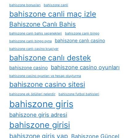
bahiszone bonusları
bahiszone canli
bahiszone canli maç izle
Bahiszone Canlı Bahis
bahiszone canlı bahis seçenekleri
bahiszone canlı bingo
bahiszone canlı casino
bahiszone canlı bingo oyna
bahiszone canlı casino krupiyer
bahiszone canlı destek
bahiszone casino oyunları
bahiszone casino
bahiszone casino oyunları ve hesap oluşturma
bahiszone casino sitesi
bahiszone ek ödülleri nelerdir
bahiszone futbol bahisleri
bahiszone giris
bahiszone giris adresi
bahiszone girisi
bahiszone giris yap
Bahiszone Güncel