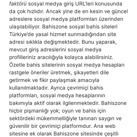
faktörü
sosyal medya giriş URL’leri konusunda
da çok hızlıdır. Ancak yine de en kesin ve güncel
adreslere sosyal medya platformları üzerinden
ulaşılabiliyor. Bahiszone sosyal bahis siteleri
Türkiye’de yasal hizmet sunmadığından site
adresi sıklıkla değişmektedir. Bunu yaparak,
mevcut giriş adreslerini sosyal medya
profilleriniz aracılığıyla kolayca alabilirsiniz.
Özetle bahis sitelerinin sosyal medya hesapları
rastgele öneriler üretmek, şikayetleri dile
getirmek ve fikir paylaşmak amacıyla
kullanılmaktadır. Ayrıca çevrimiçi bahis
platformları, sosyal medya hesaplarının
bakımıyla aktif olarak ilgilenmektedir. Bahiszone
hiçbir pişmanlığı yok; oyun ve bahis için
sektördeki mükemmelliğiyle tanınan saygın ve
güvenilir bir çevrimiçi platformdur. Ana web
sitesine ek olarak Bahiszone sitesinde çeşitli