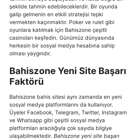
şekilde tahmin edebileceklerdir. Bir oyunda
galip gelmenin en etkili stratejisi tepki
vermekten kaçınmaktır. Poker ve rulet gibi
oyunlara katılmak için Bahiszone çeşitli
casinoları keşfedin. Günümüz dünyasında
herkesin bir sosyal medya hesabına sahip
olması yaygındır.
Bahiszone Yeni Site Başarı
Faktörü
Bahiszone bahis sitesi aynı zamanda en yeni
sosyal medya platformlarını da kullanıyor.
Üyeler Facebook, Telegram, Twitter, Instagram
ve Whatsapp gibi çeşitli sosyal medya
platformları aracılığıyla çok sayıda bilgiye
ulaşabilmektedir.
Bahiszone yeni site başarı