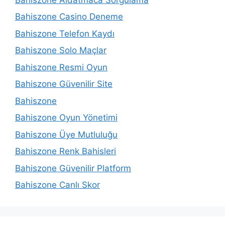
Bahiszone Casino Deneme
Bahiszone Telefon Kaydı
Bahiszone Solo Maçlar
Bahiszone Resmi Oyun
Bahiszone Güvenilir Site
Bahiszone
Bahiszone Oyun Yönetimi
Bahiszone Üye Mutluluğu
Bahiszone Renk Bahisleri
Bahiszone Güvenilir Platform
Bahiszone Canlı Skor