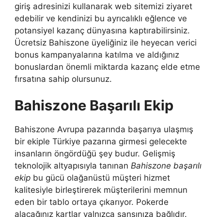
giriş adresinizi kullanarak web sitemizi ziyaret
edebilir ve kendinizi bu ayrıcalıklı eğlence ve
potansiyel kazanç dünyasına kaptırabilirsiniz.
Ücretsiz Bahiszone üyeliğiniz ile heyecan verici
bonus kampanyalarına katılma ve aldığınız
bonuslardan önemli miktarda kazanç elde etme
fırsatına sahip olursunuz.
Bahiszone Başarılı Ekip
Bahiszone Avrupa pazarında başarıya ulaşmış
bir ekiple Türkiye pazarına girmesi gelecekte
insanların öngördüğü şey budur. Gelişmiş
teknolojik altyapısıyla tanınan
Bahiszone başarılı
ekip
bu gücü olağanüstü müşteri hizmet
kalitesiyle birleştirerek müşterilerini memnun
eden bir tablo ortaya çıkarıyor. Pokerde
alacağınız kartlar yalnızca şansınıza bağlıdır.