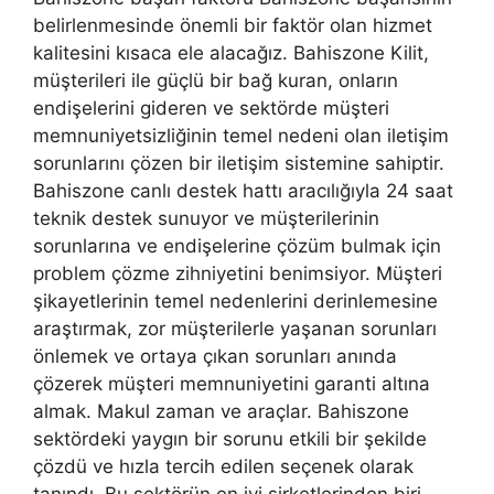
belirlenmesinde önemli bir faktör olan hizmet
kalitesini kısaca ele alacağız. Bahiszone Kilit,
müşterileri ile güçlü bir bağ kuran, onların
endişelerini gideren ve sektörde müşteri
memnuniyetsizliğinin temel nedeni olan iletişim
sorunlarını çözen bir iletişim sistemine sahiptir.
Bahiszone canlı destek hattı aracılığıyla 24 saat
teknik destek sunuyor ve müşterilerinin
sorunlarına ve endişelerine çözüm bulmak için
problem çözme zihniyetini benimsiyor. Müşteri
şikayetlerinin temel nedenlerini derinlemesine
araştırmak, zor müşterilerle yaşanan sorunları
önlemek ve ortaya çıkan sorunları anında
çözerek müşteri memnuniyetini garanti altına
almak. Makul zaman ve araçlar. Bahiszone
sektördeki yaygın bir sorunu etkili bir şekilde
çözdü ve hızla tercih edilen seçenek olarak