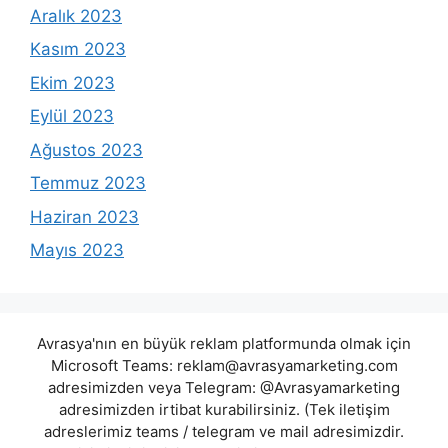
Aralık 2023
Kasım 2023
Ekim 2023
Eylül 2023
Ağustos 2023
Temmuz 2023
Haziran 2023
Mayıs 2023
Avrasya'nın en büyük reklam platformunda olmak için
Microsoft Teams:
reklam@avrasyamarketing.com
adresimizden veya Telegram: @Avrasyamarketing
adresimizden irtibat kurabilirsiniz. (Tek iletişim
adreslerimiz teams / telegram ve mail adresimizdir.