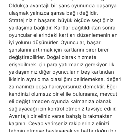
Oldukça avantajlı bir şans oyununda başarıya
ulaşmak yalnızca şansa bağlı değildir.
Stratejinizin başarısı büyük ölçüde seçtiğiniz
yaklaşıma bağlıdır. Kartlar dağıtıldıktan sonra
oyuncular ellerindeki kartları düzenlemenin en
iyi yolunu düşünürler. Oyuncular, başarı
şanslarını artırmak için kartlarını birer birer
değiştirebilirler. Doğal olarak hizmete
erişebilmek için para yatırmanız gerekiyor. İlk
yaklaşımınız diğer oyuncuların beş kartından
ikisinin aynı olma olasılığını belirlemekse, değerli
zamanınızı boşa harcıyorsunuz demektir. Eğer
kendinizi olumsuz bir el ile bulursanız, mevcut
eli değiştirmeden oyunda kalmanıza olanak
sağlayacağı için kontrol etmeniz tavsiye edilir.
Avantajlı bir eliniz varsa bahşiş bırakmaktan
kaçının. Cevap verirseniz rakipleriniz elinizi
tahmin etmeye başlayacak ve hatta doğru bir