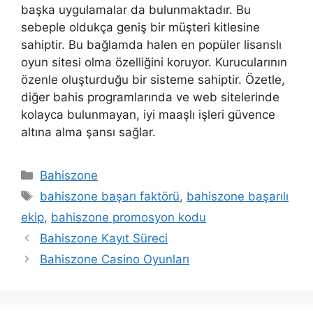
başka uygulamalar da bulunmaktadır. Bu
sebeple oldukça geniş bir müşteri kitlesine
sahiptir. Bu bağlamda halen en popüler lisanslı
oyun sitesi olma özelliğini koruyor. Kurucularının
özenle oluşturduğu bir sisteme sahiptir. Özetle,
diğer bahis programlarında ve web sitelerinde
kolayca bulunmayan, iyi maaşlı işleri güvence
altına alma şansı sağlar.
Kategoriler
Bahiszone
Etiketler
bahiszone başarı faktörü
,
bahiszone başarılı
ekip
,
bahiszone promosyon kodu
Bahiszone Kayıt Süreci
Bahiszone Casino Oyunları