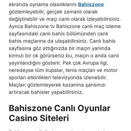
ekranda oynama olasılıklarını
Bahiszone
gözlemleyebilir, gerçek zamanlı olarak
değiştirebilir ve maçı canlı olarak izleyebilirsiniz.
Ayrıca Bahiszone tv Bahiszone canlı maç izleme
sayfasındaki canlı bahis bölümünden canlı
bahis maçlarına da ulaşabilirsiniz. Canlı bahis
sayfasına göz attığınızda bir maçın yanında
kırmızı bir ok görürseniz bu, maçın o anda canlı
yayınlandığını gösterir. Pek çok Avrupa ligi,
neredeyse tüm kupalar, tenis maçları ve motor
sporları etkinlikleri televizyonda izlenebilir.
Maçları gözlemleyerek kazanma şansınızı
artıracak bahisler yapabilirsiniz.
Bahiszone Canlı Oyunlar
Casino Siteleri