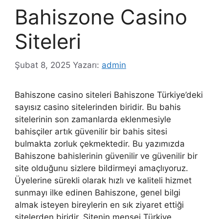
Bahiszone Casino
Siteleri
Şubat 8, 2025
Yazarı:
admin
Bahiszone casino siteleri Bahiszone Türkiye’deki
sayısız casino sitelerinden biridir. Bu bahis
sitelerinin son zamanlarda eklenmesiyle
bahisçiler artık güvenilir bir bahis sitesi
bulmakta zorluk çekmektedir. Bu yazımızda
Bahiszone bahislerinin güvenilir ve güvenilir bir
site olduğunu sizlere bildirmeyi amaçlıyoruz.
Üyelerine sürekli olarak hızlı ve kaliteli hizmet
sunmayı ilke edinen Bahiszone, genel bilgi
almak isteyen bireylerin en sık ziyaret ettiği
sitelerden biridir. Sitenin menşei Türkiye