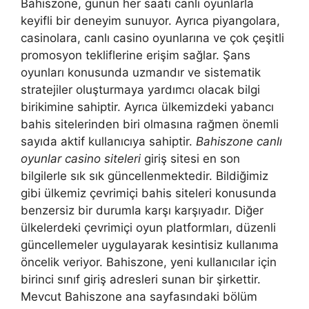
Bahiszone, günün her saati canlı oyunlarla
keyifli bir deneyim sunuyor. Ayrıca piyangolara,
casinolara, canlı casino oyunlarına ve çok çeşitli
promosyon tekliflerine erişim sağlar. Şans
oyunları konusunda uzmandır ve sistematik
stratejiler oluşturmaya yardımcı olacak bilgi
birikimine sahiptir. Ayrıca ülkemizdeki yabancı
bahis sitelerinden biri olmasına rağmen önemli
sayıda aktif kullanıcıya sahiptir.
Bahiszone canlı
oyunlar casino siteleri
giriş sitesi en son
bilgilerle sık sık güncellenmektedir. Bildiğimiz
gibi ülkemiz çevrimiçi bahis siteleri konusunda
benzersiz bir durumla karşı karşıyadır. Diğer
ülkelerdeki çevrimiçi oyun platformları, düzenli
güncellemeler uygulayarak kesintisiz kullanıma
öncelik veriyor. Bahiszone, yeni kullanıcılar için
birinci sınıf giriş adresleri sunan bir şirkettir.
Mevcut Bahiszone ana sayfasındaki bölüm