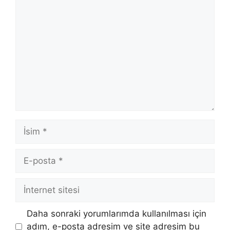
Yorum
İsim
E-
posta
İnternet
sitesi
Daha sonraki yorumlarımda kullanılması için
adım, e-posta adresim ve site adresim bu