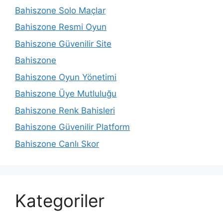
Bahiszone Solo Maçlar
Bahiszone Resmi Oyun
Bahiszone Güvenilir Site
Bahiszone
Bahiszone Oyun Yönetimi
Bahiszone Üye Mutluluğu
Bahiszone Renk Bahisleri
Bahiszone Güvenilir Platform
Bahiszone Canlı Skor
Kategoriler