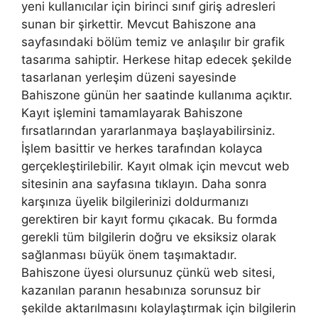
yeni kullanıcılar için birinci sınıf giriş adresleri
sunan bir şirkettir. Mevcut Bahiszone ana
sayfasındaki bölüm temiz ve anlaşılır bir grafik
tasarıma sahiptir. Herkese hitap edecek şekilde
tasarlanan yerleşim düzeni sayesinde
Bahiszone günün her saatinde kullanıma açıktır.
Kayıt işlemini tamamlayarak Bahiszone
fırsatlarından yararlanmaya başlayabilirsiniz.
İşlem basittir ve herkes tarafından kolayca
gerçekleştirilebilir. Kayıt olmak için mevcut web
sitesinin ana sayfasına tıklayın. Daha sonra
karşınıza üyelik bilgilerinizi doldurmanızı
gerektiren bir kayıt formu çıkacak. Bu formda
gerekli tüm bilgilerin doğru ve eksiksiz olarak
sağlanması büyük önem taşımaktadır.
Bahiszone üyesi olursunuz çünkü web sitesi,
kazanılan paranın hesabınıza sorunsuz bir
şekilde aktarılmasını kolaylaştırmak için bilgilerin