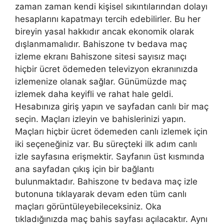
zaman zaman kendi kişisel sıkıntılarından dolayı
hesaplarını kapatmayı tercih edebilirler. Bu her
bireyin yasal hakkıdır ancak ekonomik olarak
dışlanmamalıdır. Bahiszone tv bedava maç
izleme ekranı Bahiszone sitesi sayısız maçı
hiçbir ücret ödemeden televizyon ekranınızda
izlemenize olanak sağlar. Günümüzde maç
izlemek daha keyifli ve rahat hale geldi.
Hesabınıza giriş yapın ve sayfadan canlı bir maç
seçin. Maçları izleyin ve bahislerinizi yapın.
Maçları hiçbir ücret ödemeden canlı izlemek için
iki seçeneğiniz var. Bu süreçteki ilk adım canlı
izle sayfasına erişmektir. Sayfanın üst kısmında
ana sayfadan çıkış için bir bağlantı
bulunmaktadır. Bahiszone tv bedava maç izle
butonuna tıklayarak devam eden tüm canlı
maçları görüntüleyebileceksiniz. Oka
tıkladığınızda maç bahis sayfası açılacaktır. Aynı