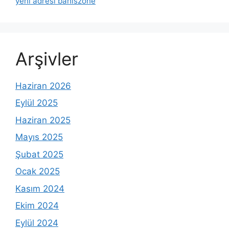
yeni adresi bahiszone
Arşivler
Haziran 2026
Eylül 2025
Haziran 2025
Mayıs 2025
Şubat 2025
Ocak 2025
Kasım 2024
Ekim 2024
Eylül 2024