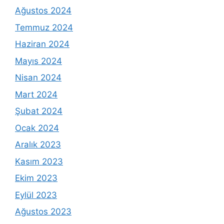
Ağustos 2024
Temmuz 2024
Haziran 2024
Mayıs 2024
Nisan 2024
Mart 2024
Şubat 2024
Ocak 2024
Aralık 2023
Kasım 2023
Ekim 2023
Eylül 2023
Ağustos 2023