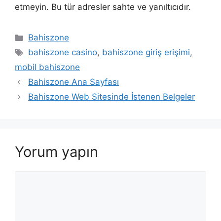
etmeyin. Bu tür adresler sahte ve yanıltıcıdır.
Kategoriler
Bahiszone
Etiketler
bahiszone casino
,
bahiszone giriş erişimi
,
mobil bahiszone
Bahiszone Ana Sayfası
Bahiszone Web Sitesinde İstenen Belgeler
Yorum yapın
Yorum