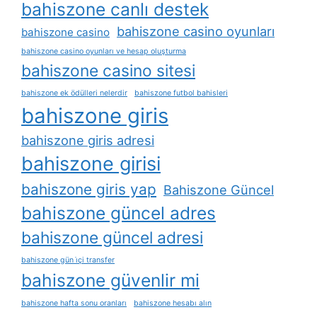
bahiszone canlı destek
bahiszone casino oyunları
bahiszone casino
bahiszone casino oyunları ve hesap oluşturma
bahiszone casino sitesi
bahiszone ek ödülleri nelerdir
bahiszone futbol bahisleri
bahiszone giris
bahiszone giris adresi
bahiszone girisi
bahiszone giris yap
Bahiszone Güncel
bahiszone güncel adres
bahiszone güncel adresi
bahiszone gün i̇çi transfer
bahiszone güvenlir mi
bahiszone hafta sonu oranları
bahiszone hesabı alın