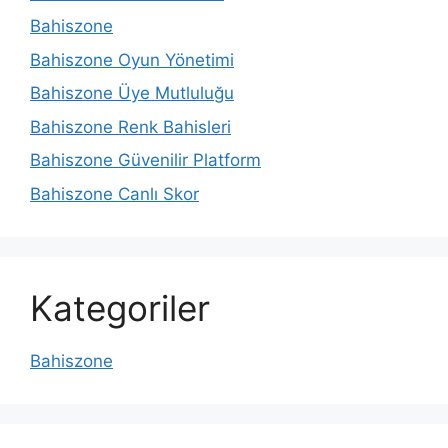
Bahiszone
Bahiszone Oyun Yönetimi
Bahiszone Üye Mutluluğu
Bahiszone Renk Bahisleri
Bahiszone Güvenilir Platform
Bahiszone Canlı Skor
Kategoriler
Bahiszone