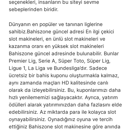
seçenekleri, insanların bu siteyi sevme
sebeplerinden biridir.
Dünyanın en popüler ve tanınan liglerine
sahibiz.Bahiszone güncel adresi En ilgi çekici
slot makineleri, en ünlü slot makineleri ve
kazanma oranı en yüksek slot makineleri
Bahiszone güncel adresinde bulunabilir. Bunlar
Premier Lig, Serie A, Süper Toto, Süper Lig,
Ligue 1, La Liga ve Bundesliga’dır. Sadece
ücretsiz bir bahis kuponu oluşturmakla kalmaz,
aynı zamanda maçları HD kalitesinde canlı
olarak da izleyebilirsiniz. Bu, kuponlarımızı daha
hızlı yenilememizi sağlayacaktır. Ayrıca, yatırım
ödülleri alarak yatırımınızdan daha fazlasını elde
edebilirsiniz. Az miktarda para ile kolayca slot
oynayabilirsiniz. Oynadığınız oyuna ve tercih
ettiğiniz Bahiszone slot makinesine göre anında