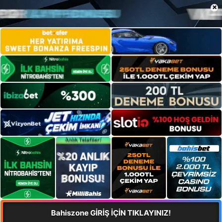
×
Bahiszone GİRİŞ İÇİN TIKLAYINIZ!