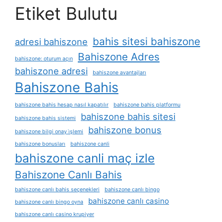
Etiket Bulutu
bahis sitesi bahiszone
adresi bahiszone
Bahiszone Adres
bahiszone: oturum açın
bahiszone adresi
bahiszone avantajları
Bahiszone Bahis
bahiszone bahis hesap nasıl kapatılır
bahiszone bahis platformu
bahiszone bahis sitesi
bahiszone bahis sistemi
bahiszone bonus
bahiszone bilgi onay i̇şlemi
bahiszone bonusları
bahiszone canli
bahiszone canli maç izle
Bahiszone Canlı Bahis
bahiszone canlı bahis seçenekleri
bahiszone canlı bingo
bahiszone canlı casino
bahiszone canlı bingo oyna
bahiszone canlı casino krupiyer