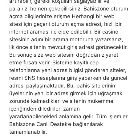
artırabilir, gerekli koşulları sağlayabilir ve
paranızı hemen çekebilirsiniz. Bahiszone oturum
açma bilgilerinize erişme Herhangi bir web
sitesi için geçerli oturum açma adresi, hızlı bir
internet araması ile elde edilebilir. Bir casino
sitesinin adını bir arama motoruna yazarsanız,
ilk önce sitenin mevcut giriş adresi görünecektir.
Bu sonuç size web sitesini doğrudan ziyaret
etme fırsatı verir. Sisteme kayıtlı cep
telefonlarına yeni adres bilgisi gönderen siteler,
resmi SNS hesaplarına giriş yaparken de güncel
adresi paylaşmaktadır. Bu, bahis sitelerinin
üyelerinin yeni bir adres girmek için uğraşmak
zorunda kalmadıkları ve sitenin mükemmel
içeriğinden diledikleri zaman
yararlanabilecekleri anlamına gelir. Tüm işlemler
Bahiszone Canlı Destek’e bağlanılarak
tamamlanabilir.