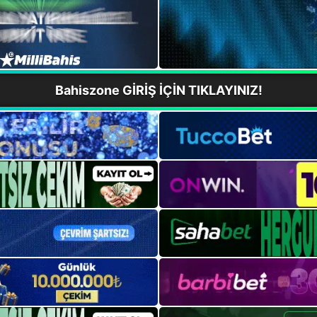
Bahiszone GİRİŞ İÇİN TIKLAYINIZ!