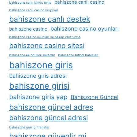
bahiszone canlı casino
bahiszone canlı bingo oyna
bahiszone canlı casino krupiyer
bahiszone canlı destek
bahiszone casino oyunları
bahiszone casino
bahiszone casino oyunları ve hesap oluşturma
bahiszone casino sitesi
bahiszone ek ödülleri nelerdir
bahiszone futbol bahisleri
bahiszone giris
bahiszone giris adresi
bahiszone girisi
bahiszone giris yap
Bahiszone Güncel
bahiszone güncel adres
bahiszone güncel adresi
bahiszone gün i̇çi transfer
bahiszone güvenlir mi