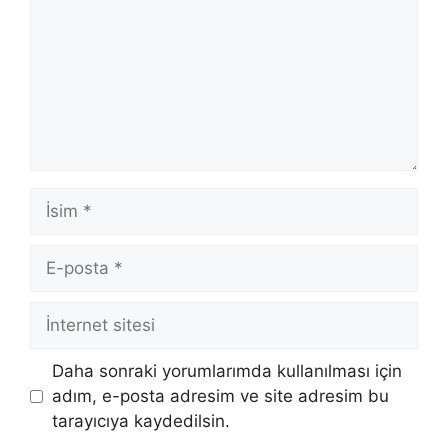
İsim
E-
posta
İnternet
sitesi
Daha sonraki yorumlarımda kullanılması için
adım, e-posta adresim ve site adresim bu
tarayıcıya kaydedilsin.