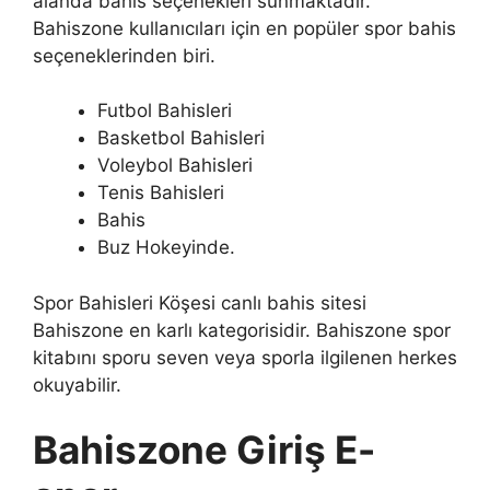
alanda bahis seçenekleri sunmaktadır.
Bahiszone kullanıcıları için en popüler spor bahis
seçeneklerinden biri.
Futbol Bahisleri
Basketbol Bahisleri
Voleybol Bahisleri
Tenis Bahisleri
Bahis
Buz Hokeyinde.
Spor Bahisleri Köşesi canlı bahis sitesi
Bahiszone en karlı kategorisidir. Bahiszone spor
kitabını sporu seven veya sporla ilgilenen herkes
okuyabilir.
Bahiszone Giriş E-