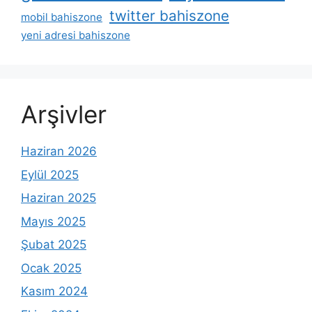
twitter bahiszone
mobil bahiszone
yeni adresi bahiszone
Arşivler
Haziran 2026
Eylül 2025
Haziran 2025
Mayıs 2025
Şubat 2025
Ocak 2025
Kasım 2024