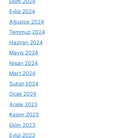
Ekim 2024
Eylül 2024
Ağustos 2024
Temmuz 2024
Haziran 2024
Mayıs 2024
Nisan 2024
Mart 2024
Şubat 2024
Ocak 2024
Aralık 2023
Kasım 2023
Ekim 2023
Eylül 2023