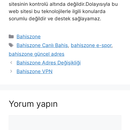
sitesinin kontrolü altında değildir.Dolayısıyla bu
web sitesi bu teknolojilerle ilgili konularda
sorumlu değildir ve destek sağlayamaz.
Kategoriler
Bahiszone
Etiketler
Bahiszone Canlı Bahis
,
bahiszone e-spor
,
bahiszone güncel adres
Bahiszone Adres Değişikliği
Bahiszone VPN
Yorum yapın
Yorum