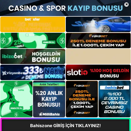
×
Bahiszone GİRİŞ İÇİN TIKLAYINIZ!