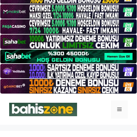
İçeriğe
atla
Menü