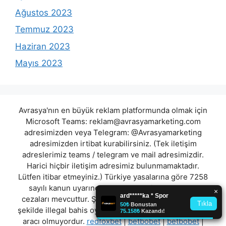
Ağustos 2023
Temmuz 2023
Haziran 2023
Mayıs 2023
Avrasya'nın en büyük reklam platformunda olmak için
Microsoft Teams:
reklam@avrasyamarketing.com
adresimizden veya Telegram: @Avrasyamarketing
adresimizden irtibat kurabilirsiniz. (Tek iletişim
adreslerimiz teams / telegram ve mail adresimizdir.
Harici hiçbir iletişim adresimiz bulunmamaktadır.
Lütfen itibar etmeyiniz.) Türkiye yasalarına göre 7258
sayılı kanun uyarınca yasa dışı bahis oynamanın
cezaları mevcuttur. Şu an bulunduğunuz site hiç bir
şekilde illegal bahis oyunları oynatmıyor ve oynamaya
aracı olmuyordur.
redfoxbet
|
betbobet
|
betbobet
|