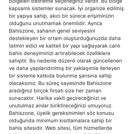
bölgeleri belirleme seçeneğiniz vardır. Bu bölge
kapsamlı sistemler sunacak. İyi organize edilmiş
bir yapıya sahip, akıcı bir sürece erişiminizin
olduğunu unutmamak önemlidir. Ayrıca
Bahiszone, sahanın genel seviyesini
destekleyen bir ortam oluşturduğunuzda daha
tatmin edici ve kaliteli bir yapı sağlayarak canlı
bahis deneyiminizi artırabilecek özelliklere
sahiptir. Bu nedenle düzenli olarak güncellenen
ve daha yapılandırılmış bir yaklaşımla ilerleyen
bir sisteme katkıda bulunma şansına sahip
olacaksınız. Bu süreç sayesinde Bahiszone
aradığınız birçok fırsatı size her zaman
sunacaktır. Harika vakit geçireceğinizi ve
unutulmaz anılar biriktireceğinizi umuyoruz.
Bahiszone, üyelik gereksinimleri söz konusu
olduğunda minimum kısıtlamalara sahip bir
bahis sitesidir. Web sitesi, tüm hizmetlerde