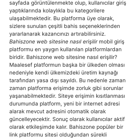
sayfada görüntülenmekte olup, kullanıcılar giriş
yaptıklarında kolaylıkla bu kategorilere
ulaşabilmektedir. Bu platforma üye olarak,
sizlere sunulan çeşitli bahis seçeneklerinden
yararlanarak kazancınızı artırabilirsiniz.
Bahiszone web sitesine nasıl erişilir
mobil giriş
platformu en yaygın kullanılan platformlardan
biridir. Bahiszone web sitesine nasıl erişilir?
Maalesef platformun başka bir ülkeden olması
nedeniyle kendi ülkemizdeki üretim kaynağı
tarafından yasa dışı sayıldı. Bu nedenle zaman
zaman platforma erişimde zorluk gibi sorunlar
yaşanabilmektedir. Siteye erişimin kısıtlanması
durumunda platform, yeni bir internet adresi
alarak mevcut adresini otomatik olarak
güncelleyecektir. Sonuç olarak kullanıcılar aktif
olarak etkileşimde kalır. Bahiszone popüler bir
link platformu sitesi olduğundan sürekli