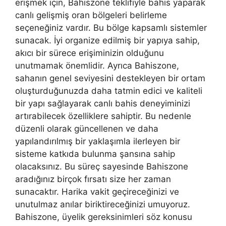
erişmek için, Bahiszone teklifiyle bahis yaparak
canlı gelişmiş oran bölgeleri belirleme
seçeneğiniz vardır. Bu bölge kapsamlı sistemler
sunacak. İyi organize edilmiş bir yapıya sahip,
akıcı bir sürece erişiminizin olduğunu
unutmamak önemlidir. Ayrıca Bahiszone,
sahanın genel seviyesini destekleyen bir ortam
oluşturduğunuzda daha tatmin edici ve kaliteli
bir yapı sağlayarak canlı bahis deneyiminizi
artırabilecek özelliklere sahiptir. Bu nedenle
düzenli olarak güncellenen ve daha
yapılandırılmış bir yaklaşımla ilerleyen bir
sisteme katkıda bulunma şansına sahip
olacaksınız. Bu süreç sayesinde Bahiszone
aradığınız birçok fırsatı size her zaman
sunacaktır. Harika vakit geçireceğinizi ve
unutulmaz anılar biriktireceğinizi umuyoruz.
Bahiszone, üyelik gereksinimleri söz konusu