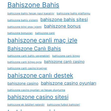
Bahiszone Bahis
bahiszone bahis hesap nasıl kapatılır
bahiszone bahis platformu
bahiszone bahis sitesi
bahiszone bahis sistemi
bahiszone bonus
bahiszone bilgi onay i̇şlemi
bahiszone bonusları
bahiszone canli
bahiszone canli maç izle
Bahiszone Canlı Bahis
bahiszone canlı bahis seçenekleri
bahiszone canlı bingo
bahiszone canlı casino
bahiszone canlı bingo oyna
bahiszone canlı casino krupiyer
bahiszone canlı destek
bahiszone casino oyunları
bahiszone casino
bahiszone casino oyunları ve hesap oluşturma
bahiszone casino sitesi
bahiszone ek ödülleri nelerdir
bahiszone futbol bahisleri