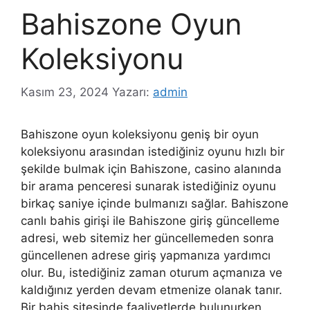
Bahiszone Oyun
Koleksiyonu
Kasım 23, 2024
Yazarı:
admin
Bahiszone oyun koleksiyonu geniş bir oyun
koleksiyonu arasından istediğiniz oyunu hızlı bir
şekilde bulmak için Bahiszone, casino alanında
bir arama penceresi sunarak istediğiniz oyunu
birkaç saniye içinde bulmanızı sağlar. Bahiszone
canlı bahis girişi ile Bahiszone giriş güncelleme
adresi, web sitemiz her güncellemeden sonra
güncellenen adrese giriş yapmanıza yardımcı
olur. Bu, istediğiniz zaman oturum açmanıza ve
kaldığınız yerden devam etmenize olanak tanır.
Bir bahis sitesinde faaliyetlerde bulunurken