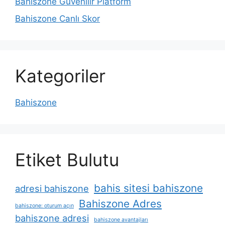
Bahiszone Güvenilir Platform
Bahiszone Canlı Skor
Kategoriler
Bahiszone
Etiket Bulutu
bahis sitesi bahiszone
adresi bahiszone
Bahiszone Adres
bahiszone: oturum açın
bahiszone adresi
bahiszone avantajları