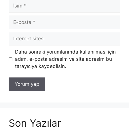
İsim
E-
posta
İnternet
sitesi
Daha sonraki yorumlarımda kullanılması için
adım, e-posta adresim ve site adresim bu
tarayıcıya kaydedilsin.
Son Yazılar