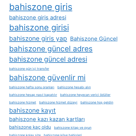
bahiszone giris
bahiszone giris adresi
bahiszone girisi
bahiszone giris yap
Bahiszone Güncel
bahiszone güncel adres
bahiszone güncel adresi
bahiszone gün i̇çi transfer
bahiszone güvenlir mi
bahiszone hafta sonu oranları
bahiszone hesabı alın
bahiszone hesap nasıl kapatılır
bahiszone heyecan verici ödüller
bahiszone hizmet
bahiszone hizmet düzeyi
bahiszone hoş geldin
bahiszone kayıt
bahiszone kazı kazan kartları
bahiszone kaç oldu
bahiszone kitap ve oyun
bahiszone kolay site
bahiszone köşe bahisleri