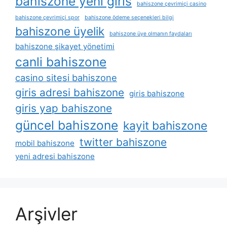
bahiszone yeni giris
bahiszone çevrimiçi casino
bahiszone çevrimiçi spor
bahiszone ödeme seçenekleri bilgi
bahiszone üyelik
bahiszone üye olmanın faydaları
bahiszone şikayet yönetimi
canli bahiszone
casino sitesi bahiszone
giris adresi bahiszone
giris bahiszone
giris yap bahiszone
güncel bahiszone
kayit bahiszone
twitter bahiszone
mobil bahiszone
yeni adresi bahiszone
Arşivler