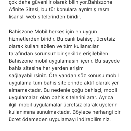
çok daha güvenilir olarak biliniyor.Bahiszone
Afinite Sitesi, bu tür konulara ayrılmış resmi
lisanslı web sitelerinden biridir.
Bahiszone Mobil herkes için en uygun
hizmetlerden biridir. Bu canlı bahisçi, ücretsiz
olarak kullanılabilen ve tüm kullanıcılar
tarafından sorunsuz bir şekilde erişilebilen
Bahiszone mobil uygulamasını içerir. Bu sayede
bahis sitesine her yerden erişim
sağlayabilirsiniz. Öte yandan söz konusu mobil
uygulama tüm bahis sitelerinde aktif olarak yer
almamaktadır. Bu nedenle çoğu bahisçi, mobil
uygulamaları olan bahis sitelerini arar. Ayrıca
ilgili mobil uygulamalar ücretsiz olarak üyelerin
kullanımına sunulmaktadır. Böylece herhangi bir
ücret ödemeden uygulamayı indirebilirsiniz.