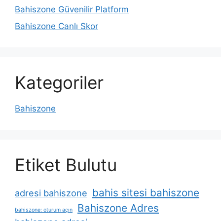
Bahiszone Güvenilir Platform
Bahiszone Canlı Skor
Kategoriler
Bahiszone
Etiket Bulutu
bahis sitesi bahiszone
adresi bahiszone
Bahiszone Adres
bahiszone: oturum açın