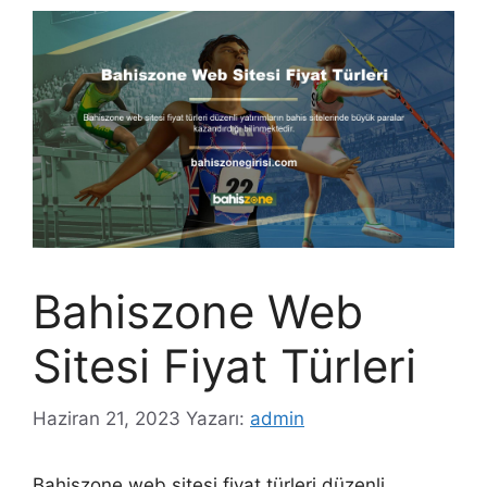
Bahiszone Web
Sitesi Fiyat Türleri
Haziran 21, 2023
Yazarı:
admin
Bahiszone web sitesi fiyat türleri düzenli