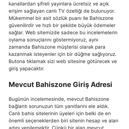
kanallardan şifreli yayınlara ücretsiz ve açık
erişim sağlayan canlı TV özelliği de bulunuyor.
Mükemmel bir asit sözlük puanı ile Bahiszone
güvenilirdir ve hızlı bir şekilde büyük ödemeler
sağlar. Web sitemizde sadece bu incelemelerin
oylama sonuçlarını göstermiyoruz, aynı
zamanda Bahiszone müşterisi olarak para
kazanmak isteyenler için bir düğme sağlıyoruz.
Butona tıklamak sizi web sitesine götürecek ve
giriş yapacaktır.
Mevcut Bahiszone Giriş Adresi
Bugünün incelemesinde, mevcut Bahiszone
bağlantı sorunuzun tüm yanıtlarını ele aldık.
Canlı bahis sitelerinin üyeleri için belki de en
önemli seçeneklerden biri sitenin hesap ve alan
adını yenilemektir. Çünkü bir alan
mevcut