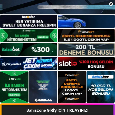
×
Bahiszone GİRİŞ İÇİN TIKLAYINIZ!