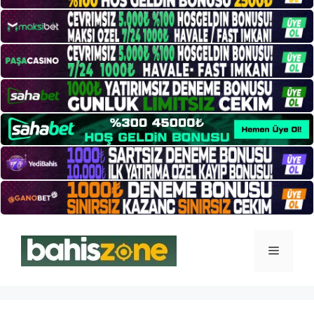
İçeriğe
atla
Menü