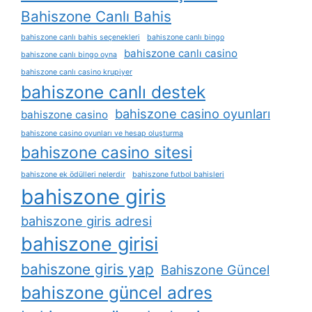
Bahiszone Canlı Bahis
bahiszone canlı bahis seçenekleri
bahiszone canlı bingo
bahiszone canlı casino
bahiszone canlı bingo oyna
bahiszone canlı casino krupiyer
bahiszone canlı destek
bahiszone casino oyunları
bahiszone casino
bahiszone casino oyunları ve hesap oluşturma
bahiszone casino sitesi
bahiszone ek ödülleri nelerdir
bahiszone futbol bahisleri
bahiszone giris
bahiszone giris adresi
bahiszone girisi
bahiszone giris yap
Bahiszone Güncel
bahiszone güncel adres