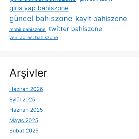
giris yap bahiszone
güncel bahiszone
kayit bahiszone
twitter bahiszone
mobil bahiszone
yeni adresi bahiszone
Arşivler
Haziran 2026
Eylül 2025
Haziran 2025
Mayıs 2025
Şubat 2025