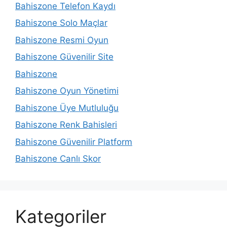
Bahiszone Telefon Kaydı
Bahiszone Solo Maçlar
Bahiszone Resmi Oyun
Bahiszone Güvenilir Site
Bahiszone
Bahiszone Oyun Yönetimi
Bahiszone Üye Mutluluğu
Bahiszone Renk Bahisleri
Bahiszone Güvenilir Platform
Bahiszone Canlı Skor
Kategoriler