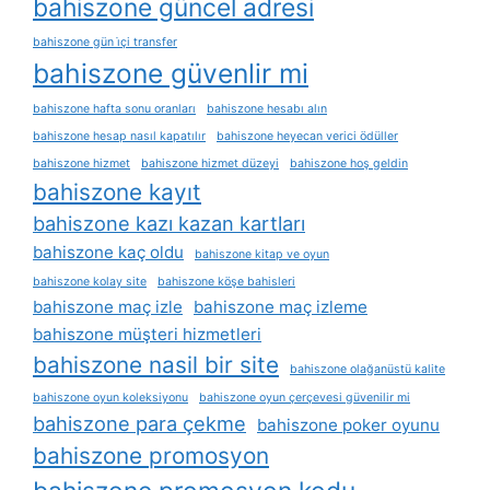
bahiszone güncel adresi
bahiszone gün i̇çi transfer
bahiszone güvenlir mi
bahiszone hafta sonu oranları
bahiszone hesabı alın
bahiszone hesap nasıl kapatılır
bahiszone heyecan verici ödüller
bahiszone hizmet
bahiszone hizmet düzeyi
bahiszone hoş geldin
bahiszone kayıt
bahiszone kazı kazan kartları
bahiszone kaç oldu
bahiszone kitap ve oyun
bahiszone kolay site
bahiszone köşe bahisleri
bahiszone maç izle
bahiszone maç izleme
bahiszone müşteri hizmetleri
bahiszone nasil bir site
bahiszone olağanüstü kalite
bahiszone oyun koleksiyonu
bahiszone oyun çerçevesi güvenilir mi
bahiszone para çekme
bahiszone poker oyunu
bahiszone promosyon