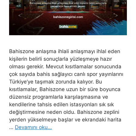
Bahiszone anlaşma ihlali anlaşmayı ihlal eden
kişilerin belirli sonuçlarla yüzleşmeye hazır
olması gerekir. Mevcut kısıtlamalar sonucunda
çok sayıda bahis sağlayıcı canlı spor yayınlarını
Türkiye’ye taşımak zorunda kalıyor. Bu
kısıtlamalar, Bahiszone uzun bir süre boyunca
düzensiz programlarla karşılaşmasına ve
kendilerine tahsis edilen istasyonları sık sık
değiştirmesine neden oldu. Bahiszone zeplini
yerden yükselmeye başlar ve ekrandaki harita
…
Devamını oku…