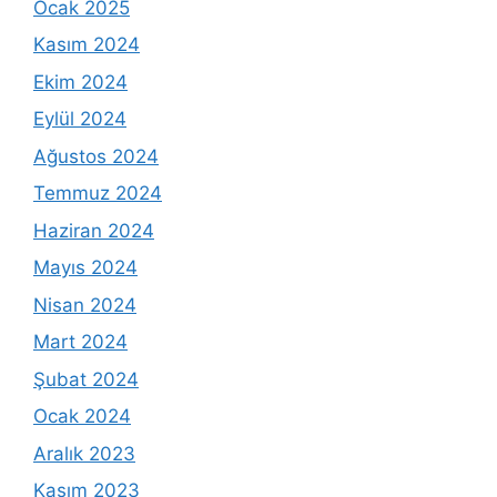
Ocak 2025
Kasım 2024
Ekim 2024
Eylül 2024
Ağustos 2024
Temmuz 2024
Haziran 2024
Mayıs 2024
Nisan 2024
Mart 2024
Şubat 2024
Ocak 2024
Aralık 2023
Kasım 2023