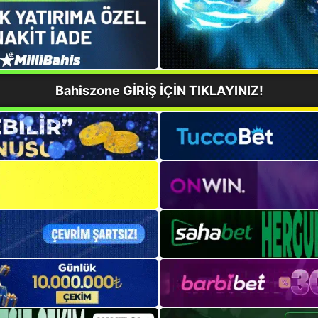
Bahiszone GİRİŞ İÇİN TIKLAYINIZ!