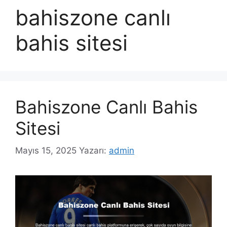
bahiszone canlı
bahis sitesi
Bahiszone Canlı Bahis
Sitesi
Mayıs 15, 2025
Yazarı:
admin