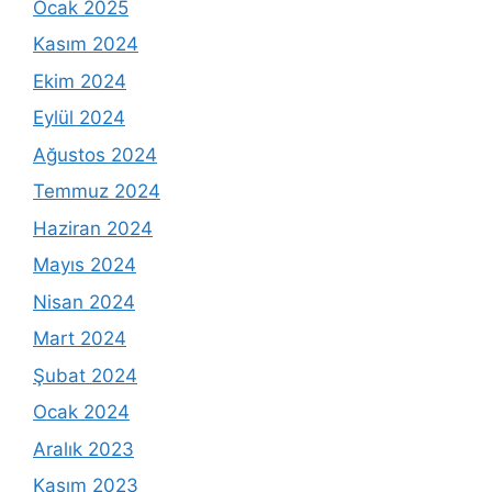
Ocak 2025
Kasım 2024
Ekim 2024
Eylül 2024
Ağustos 2024
Temmuz 2024
Haziran 2024
Mayıs 2024
Nisan 2024
Mart 2024
Şubat 2024
Ocak 2024
Aralık 2023
Kasım 2023