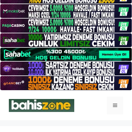
İçeriğe
atla
Menü