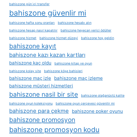
bahiszone gün i̇çi transfer
bahiszone güvenlir mi
bahiszone hafta sonu oranları
bahiszone hesabı alın
bahiszone hesap nasıl kapatılır
bahiszone heyecan verici ödüller
bahiszone hizmet
bahiszone hizmet düzeyi
bahiszone hoş geldin
bahiszone kayıt
bahiszone kazı kazan kartları
bahiszone kaç oldu
bahiszone kitap ve oyun
bahiszone kolay site
bahiszone köşe bahisleri
bahiszone maç izle
bahiszone maç izleme
bahiszone müşteri hizmetleri
bahiszone nasil bir site
bahiszone olağanüstü kalite
bahiszone oyun koleksiyonu
bahiszone oyun çerçevesi güvenilir mi
bahiszone para çekme
bahiszone poker oyunu
bahiszone promosyon
bahiszone promosyon kodu