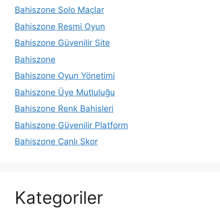
Bahiszone Solo Maçlar
Bahiszone Resmi Oyun
Bahiszone Güvenilir Site
Bahiszone
Bahiszone Oyun Yönetimi
Bahiszone Üye Mutluluğu
Bahiszone Renk Bahisleri
Bahiszone Güvenilir Platform
Bahiszone Canlı Skor
Kategoriler