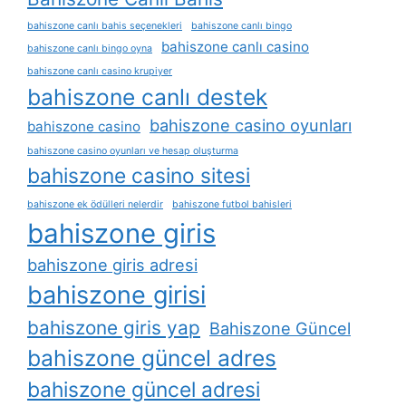
bahiszone canlı bahis seçenekleri
bahiszone canlı bingo
bahiszone canlı casino
bahiszone canlı bingo oyna
bahiszone canlı casino krupiyer
bahiszone canlı destek
bahiszone casino oyunları
bahiszone casino
bahiszone casino oyunları ve hesap oluşturma
bahiszone casino sitesi
bahiszone ek ödülleri nelerdir
bahiszone futbol bahisleri
bahiszone giris
bahiszone giris adresi
bahiszone girisi
bahiszone giris yap
Bahiszone Güncel
bahiszone güncel adres
bahiszone güncel adresi