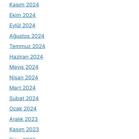
Kasım 2024
Ekim 2024
Eylül 2024
Ağustos 2024
Temmuz 2024
Haziran 2024
Mayıs 2024
Nisan 2024
Mart 2024
Şubat 2024
Ocak 2024
Aralık 2023
Kasım 2023