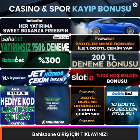
×
Bahiszone GİRİŞ İÇİN TIKLAYINIZ!