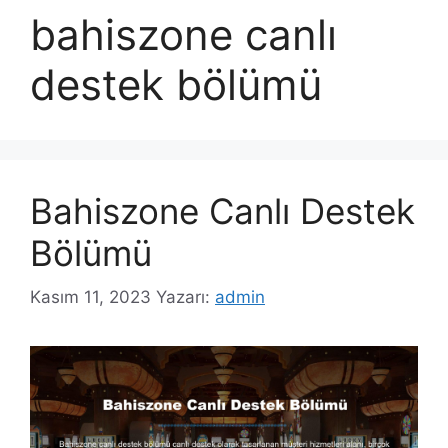
bahiszone canlı
destek bölümü
Bahiszone Canlı Destek
Bölümü
Kasım 11, 2023
Yazarı:
admin