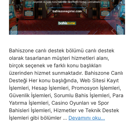
Bahiszone canlı destek bölümü canlı destek
olarak tasarlanan müşteri hizmetleri alanı,
birçok seçenek ve farklı konu başlıkları
üzerinden hizmet sunmaktadır. Bahiszone Canlı
Desteği Her konu başlığında, Web Sitesi Kayıt
İşlemleri, Hesap İşlemleri, Promosyon İşlemleri,
Güvenlik İşlemleri, Sorumlu Bahis İşlemleri, Para
Yatırma İşlemleri, Casino Oyunları ve Spor
Bahisleri İşlemleri, Hizmetler ve Teknik Destek
İşlemleri gibi bölümler …
Devamını oku…