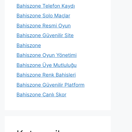
Bahiszone Telefon Kaydı
Bahiszone Solo Maçlar
Bahiszone Resmi Oyun
Bahiszone Güvenilir Site
Bahiszone
Bahiszone Oyun Yönetimi
Bahiszone Üye Mutluluğu
Bahiszone Renk Bahisleri
Bahiszone Güvenilir Platform
Bahiszone Canlı Skor