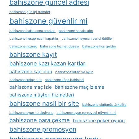
bahiszone güncel adresi
bahiszone gün i̇çi transfer
bahiszone güvenlir mi
bahiszone hafta sonu oranları
bahiszone hesabı alın
bahiszone hesap nasıl kapatılır
bahiszone heyecan verici ödüller
bahiszone hizmet
bahiszone hizmet düzeyi
bahiszone hoş geldin
bahiszone kayıt
bahiszone kazı kazan kartları
bahiszone kaç oldu
bahiszone kitap ve oyun
bahiszone kolay site
bahiszone köşe bahisleri
bahiszone maç izle
bahiszone maç izleme
bahiszone müşteri hizmetleri
bahiszone nasil bir site
bahiszone olağanüstü kalite
bahiszone oyun koleksiyonu
bahiszone oyun çerçevesi güvenilir mi
bahiszone para çekme
bahiszone poker oyunu
bahiszone promosyon