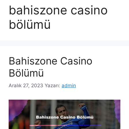
bahiszone casino
bölümü
Bahiszone Casino
Bölümü
Aralık 27, 2023
Yazarı:
admin