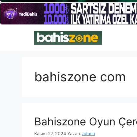
İçeriğe
atla
bahiszone com
Bahiszone Oyun Çerç
Kasım 27, 2024
Yazarı:
admin