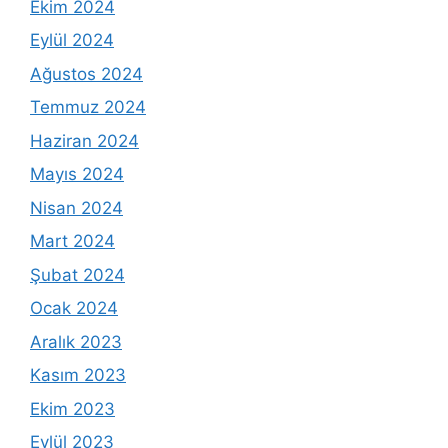
Ekim 2024
Eylül 2024
Ağustos 2024
Temmuz 2024
Haziran 2024
Mayıs 2024
Nisan 2024
Mart 2024
Şubat 2024
Ocak 2024
Aralık 2023
Kasım 2023
Ekim 2023
Eylül 2023