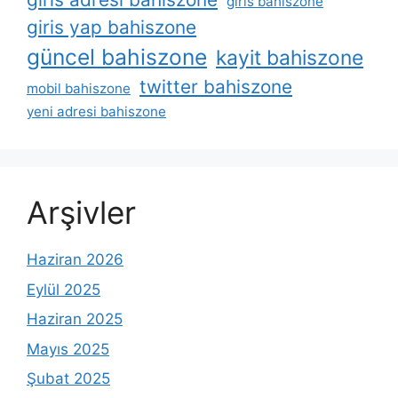
giris bahiszone
giris yap bahiszone
güncel bahiszone
kayit bahiszone
twitter bahiszone
mobil bahiszone
yeni adresi bahiszone
Arşivler
Haziran 2026
Eylül 2025
Haziran 2025
Mayıs 2025
Şubat 2025