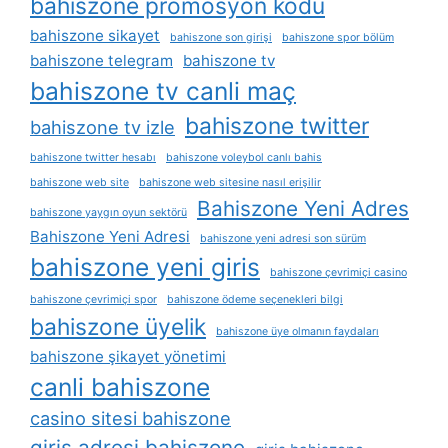
bahiszone promosyon kodu
bahiszone sikayet
bahiszone son girişi
bahiszone spor bölüm
bahiszone telegram
bahiszone tv
bahiszone tv canli maç
bahiszone twitter
bahiszone tv izle
bahiszone twitter hesabı
bahiszone voleybol canlı bahis
bahiszone web site
bahiszone web sitesine nasıl erişilir
Bahiszone Yeni Adres
bahiszone yaygın oyun sektörü
Bahiszone Yeni Adresi
bahiszone yeni adresi son sürüm
bahiszone yeni giris
bahiszone çevrimiçi casino
bahiszone çevrimiçi spor
bahiszone ödeme seçenekleri bilgi
bahiszone üyelik
bahiszone üye olmanın faydaları
bahiszone şikayet yönetimi
canli bahiszone
casino sitesi bahiszone
giris adresi bahiszone