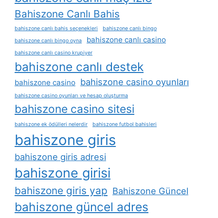
Bahiszone Canlı Bahis
bahiszone canlı bahis seçenekleri
bahiszone canlı bingo
bahiszone canlı casino
bahiszone canlı bingo oyna
bahiszone canlı casino krupiyer
bahiszone canlı destek
bahiszone casino oyunları
bahiszone casino
bahiszone casino oyunları ve hesap oluşturma
bahiszone casino sitesi
bahiszone ek ödülleri nelerdir
bahiszone futbol bahisleri
bahiszone giris
bahiszone giris adresi
bahiszone girisi
bahiszone giris yap
Bahiszone Güncel
bahiszone güncel adres