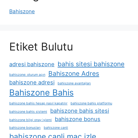
Bahiszone
Etiket Bulutu
bahis sitesi bahiszone
adresi bahiszone
Bahiszone Adres
bahiszone: oturum açın
bahiszone adresi
bahiszone avantajları
Bahiszone Bahis
bahiszone bahis hesap nasıl kapatılır
bahiszone bahis platformu
bahiszone bahis sitesi
bahiszone bahis sistemi
bahiszone bonus
bahiszone bilgi onay i̇şlemi
bahiszone bonusları
bahiszone canli
bahiszone canli maç izle