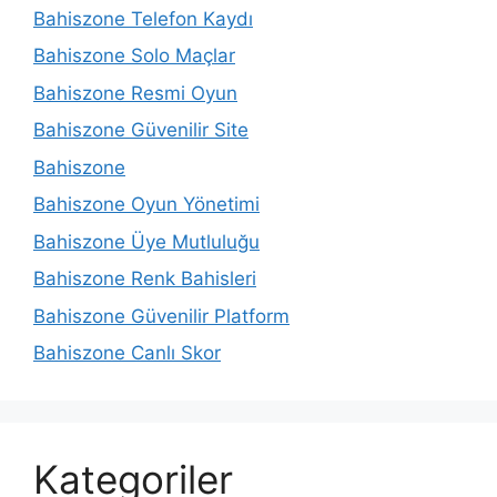
Bahiszone Telefon Kaydı
Bahiszone Solo Maçlar
Bahiszone Resmi Oyun
Bahiszone Güvenilir Site
Bahiszone
Bahiszone Oyun Yönetimi
Bahiszone Üye Mutluluğu
Bahiszone Renk Bahisleri
Bahiszone Güvenilir Platform
Bahiszone Canlı Skor
Kategoriler