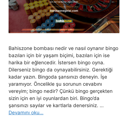
Bahiszone bombası nedir ve nasıl oynanır bingo
bazıları için bir yaşam biçimi, bazıları için ise
harika bir eğlencedir. İstersen bingo oyna.
Dilerseniz bingo da oynayabilirsiniz. Gerektiği
kadar yazın. Bingoda şansınızı deneyin. İşe
yaramıyor. Öncelikle şu sorunun cevabını
vereyim; bingo nedir? Çünkü bingo gerçekten
sizin için en iyi oyunlardan biri. Bingo’da
şansınızı sayılar ve kartlarla denersiniz. …
Devamını oku…