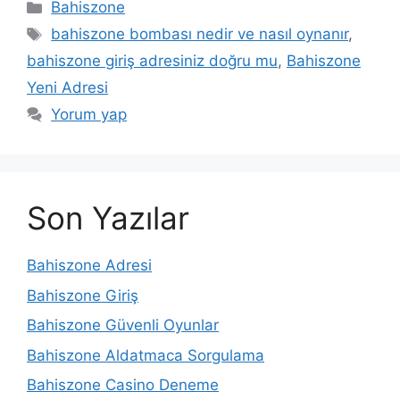
Kategoriler
Bahiszone
Etiketler
bahiszone bombası nedir ve nasıl oynanır
,
bahiszone giriş adresiniz doğru mu
,
Bahiszone
Yeni Adresi
Yorum yap
Son Yazılar
Bahiszone Adresi
Bahiszone Giriş
Bahiszone Güvenli Oyunlar
Bahiszone Aldatmaca Sorgulama
Bahiszone Casino Deneme