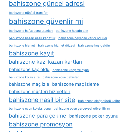
bahiszone güncel adresi
bahiszone gün i̇çi transfer
bahiszone güvenlir mi
bahiszone hafta sonu oranları
bahiszone hesabı alın
bahiszone hesap nasıl kapatılır
bahiszone heyecan verici ödüller
bahiszone hizmet
bahiszone hizmet düzeyi
bahiszone hoş geldin
bahiszone kayıt
bahiszone kazı kazan kartları
bahiszone kaç oldu
bahiszone kitap ve oyun
bahiszone kolay site
bahiszone köşe bahisleri
bahiszone maç izle
bahiszone maç izleme
bahiszone müşteri hizmetleri
bahiszone nasil bir site
bahiszone olağanüstü kalite
bahiszone oyun koleksiyonu
bahiszone oyun çerçevesi güvenilir mi
bahiszone para çekme
bahiszone poker oyunu
bahiszone promosyon