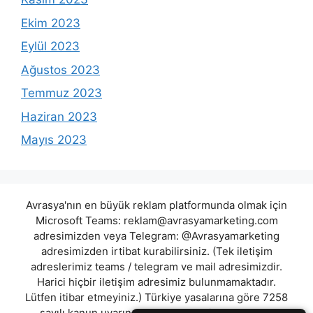
Ekim 2023
Eylül 2023
Ağustos 2023
Temmuz 2023
Haziran 2023
Mayıs 2023
Avrasya'nın en büyük reklam platformunda olmak için
Microsoft Teams:
reklam@avrasyamarketing.com
adresimizden veya Telegram: @Avrasyamarketing
adresimizden irtibat kurabilirsiniz. (Tek iletişim
adreslerimiz teams / telegram ve mail adresimizdir.
Harici hiçbir iletişim adresimiz bulunmamaktadır.
Lütfen itibar etmeyiniz.) Türkiye yasalarına göre 7258
sayılı kanun uyarınca yasa dışı bahis oynamanın