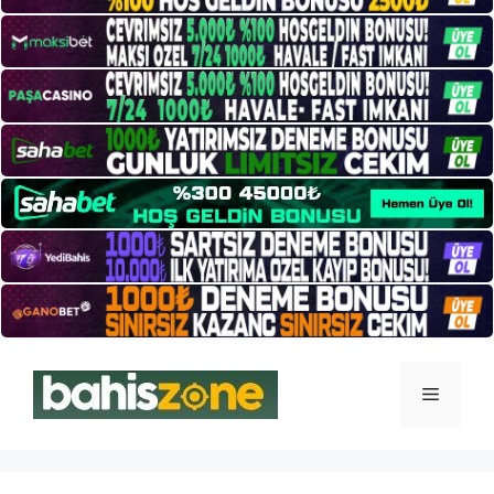
İçeriğe
atla
Menü