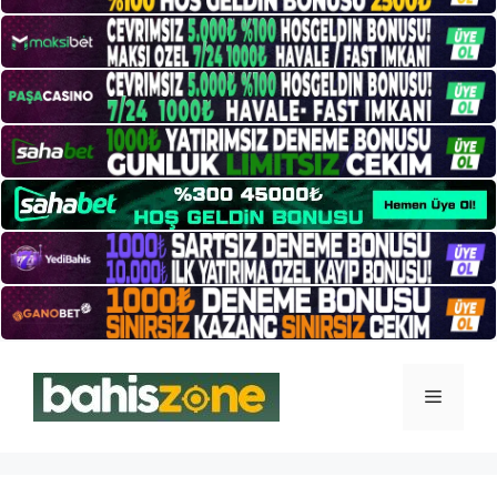
İçeriğe
atla
Menü