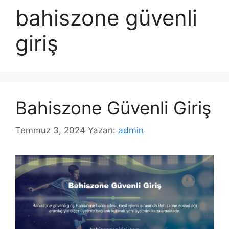
bahiszone güvenli
giriş
Bahiszone Güvenli Giriş
Temmuz 3, 2024
Yazarı:
admin