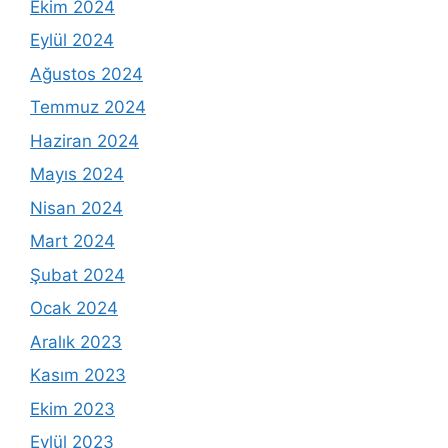
Ekim 2024
Eylül 2024
Ağustos 2024
Temmuz 2024
Haziran 2024
Mayıs 2024
Nisan 2024
Mart 2024
Şubat 2024
Ocak 2024
Aralık 2023
Kasım 2023
Ekim 2023
Eylül 2023