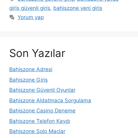
giriş güvenli giriş
,
bahiszone yeni giris
Yorum yap
Son Yazılar
Bahiszone Adresi
Bahiszone Giriş
Bahiszone Güvenli Oyunlar
Bahiszone Aldatmaca Sorgulama
Bahiszone Casino Deneme
Bahiszone Telefon Kaydı
Bahiszone Solo Maçlar