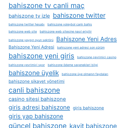
bahiszone tv canli maç
bahiszone twitter
bahiszone tv izle
bahiszone twitter hesabı
bahiszone voleybol canlı bahis
bahiszone web site
bahiszone web sitesine nasıl erişilir
Bahiszone Yeni Adres
bahiszone yaygın oyun sektörü
Bahiszone Yeni Adresi
bahiszone yeni adresi son sürüm
bahiszone yeni giris
bahiszone çevrimiçi casino
bahiszone çevrimiçi spor
bahiszone ödeme seçenekleri bilgi
bahiszone üyelik
bahiszone üye olmanın faydaları
bahiszone şikayet yönetimi
canli bahiszone
casino sitesi bahiszone
giris adresi bahiszone
giris bahiszone
giris yap bahiszone
güncel bahiszone
kayit bahiszone