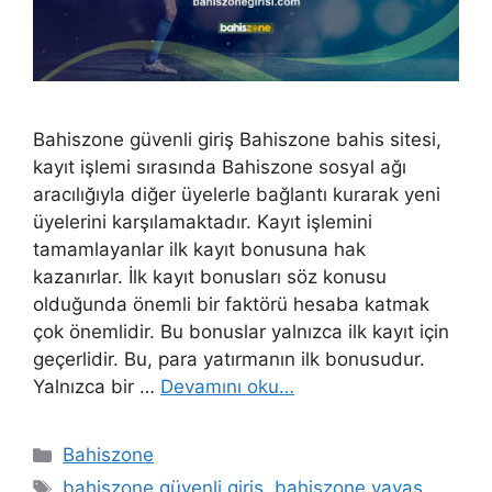
Bahiszone güvenli giriş Bahiszone bahis sitesi,
kayıt işlemi sırasında Bahiszone sosyal ağı
aracılığıyla diğer üyelerle bağlantı kurarak yeni
üyelerini karşılamaktadır. Kayıt işlemini
tamamlayanlar ilk kayıt bonusuna hak
kazanırlar. İlk kayıt bonusları söz konusu
olduğunda önemli bir faktörü hesaba katmak
çok önemlidir. Bu bonuslar yalnızca ilk kayıt için
geçerlidir. Bu, para yatırmanın ilk bonusudur.
Yalnızca bir …
Devamını oku…
Kategoriler
Bahiszone
Etiketler
bahiszone güvenli giriş
,
bahiszone yavaş