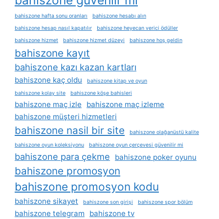
bahiszone güvenlir mi
bahiszone hafta sonu oranları
bahiszone hesabı alın
bahiszone hesap nasıl kapatılır
bahiszone heyecan verici ödüller
bahiszone hizmet
bahiszone hizmet düzeyi
bahiszone hoş geldin
bahiszone kayıt
bahiszone kazı kazan kartları
bahiszone kaç oldu
bahiszone kitap ve oyun
bahiszone kolay site
bahiszone köşe bahisleri
bahiszone maç izle
bahiszone maç izleme
bahiszone müşteri hizmetleri
bahiszone nasil bir site
bahiszone olağanüstü kalite
bahiszone oyun koleksiyonu
bahiszone oyun çerçevesi güvenilir mi
bahiszone para çekme
bahiszone poker oyunu
bahiszone promosyon
bahiszone promosyon kodu
bahiszone sikayet
bahiszone son girişi
bahiszone spor bölüm
bahiszone telegram
bahiszone tv