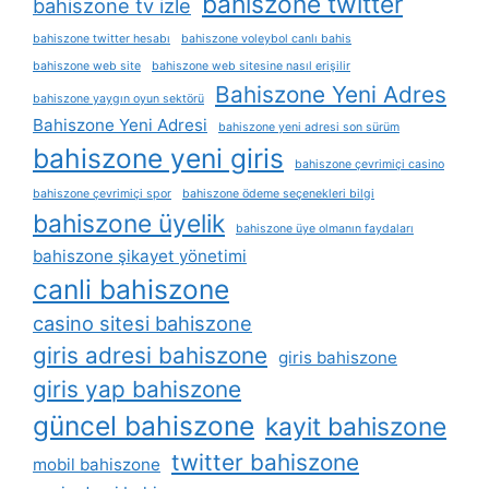
bahiszone twitter
bahiszone tv izle
bahiszone twitter hesabı
bahiszone voleybol canlı bahis
bahiszone web site
bahiszone web sitesine nasıl erişilir
Bahiszone Yeni Adres
bahiszone yaygın oyun sektörü
Bahiszone Yeni Adresi
bahiszone yeni adresi son sürüm
bahiszone yeni giris
bahiszone çevrimiçi casino
bahiszone çevrimiçi spor
bahiszone ödeme seçenekleri bilgi
bahiszone üyelik
bahiszone üye olmanın faydaları
bahiszone şikayet yönetimi
canli bahiszone
casino sitesi bahiszone
giris adresi bahiszone
giris bahiszone
giris yap bahiszone
güncel bahiszone
kayit bahiszone
twitter bahiszone
mobil bahiszone