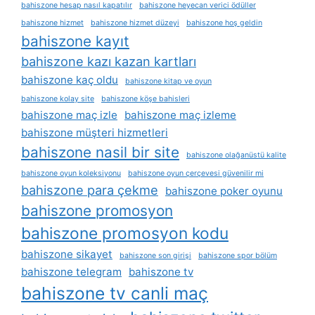
bahiszone hesap nasıl kapatılır
bahiszone heyecan verici ödüller
bahiszone hizmet
bahiszone hizmet düzeyi
bahiszone hoş geldin
bahiszone kayıt
bahiszone kazı kazan kartları
bahiszone kaç oldu
bahiszone kitap ve oyun
bahiszone kolay site
bahiszone köşe bahisleri
bahiszone maç izle
bahiszone maç izleme
bahiszone müşteri hizmetleri
bahiszone nasil bir site
bahiszone olağanüstü kalite
bahiszone oyun koleksiyonu
bahiszone oyun çerçevesi güvenilir mi
bahiszone para çekme
bahiszone poker oyunu
bahiszone promosyon
bahiszone promosyon kodu
bahiszone sikayet
bahiszone son girişi
bahiszone spor bölüm
bahiszone telegram
bahiszone tv
bahiszone tv canli maç