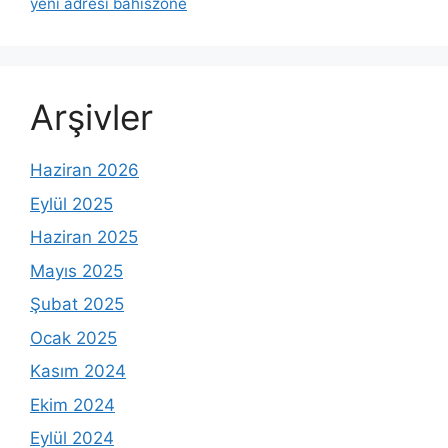
yeni adresi bahiszone
Arşivler
Haziran 2026
Eylül 2025
Haziran 2025
Mayıs 2025
Şubat 2025
Ocak 2025
Kasım 2024
Ekim 2024
Eylül 2024