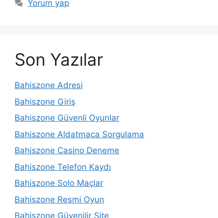
Yorum yap
Son Yazılar
Bahiszone Adresi
Bahiszone Giriş
Bahiszone Güvenli Oyunlar
Bahiszone Aldatmaca Sorgulama
Bahiszone Casino Deneme
Bahiszone Telefon Kaydı
Bahiszone Solo Maçlar
Bahiszone Resmi Oyun
Bahiszone Güvenilir Site