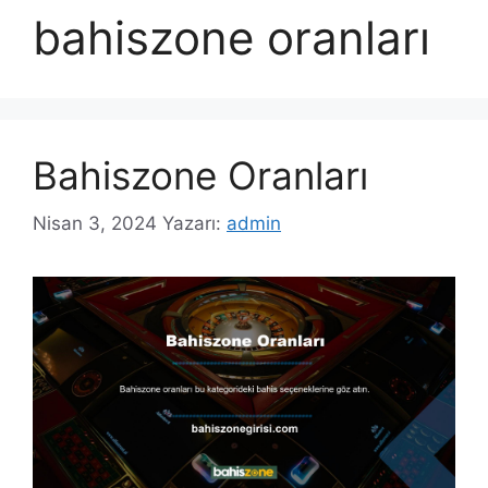
bahiszone oranları
Bahiszone Oranları
Nisan 3, 2024
Yazarı:
admin