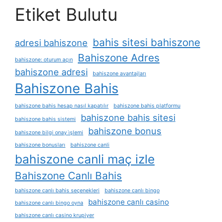
Etiket Bulutu
bahis sitesi bahiszone
adresi bahiszone
Bahiszone Adres
bahiszone: oturum açın
bahiszone adresi
bahiszone avantajları
Bahiszone Bahis
bahiszone bahis hesap nasıl kapatılır
bahiszone bahis platformu
bahiszone bahis sitesi
bahiszone bahis sistemi
bahiszone bonus
bahiszone bilgi onay i̇şlemi
bahiszone bonusları
bahiszone canli
bahiszone canli maç izle
Bahiszone Canlı Bahis
bahiszone canlı bahis seçenekleri
bahiszone canlı bingo
bahiszone canlı casino
bahiszone canlı bingo oyna
bahiszone canlı casino krupiyer