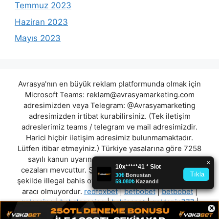
Temmuz 2023
Haziran 2023
Mayıs 2023
Avrasya'nın en büyük reklam platformunda olmak için
Microsoft Teams:
reklam@avrasyamarketing.com
adresimizden veya Telegram: @Avrasyamarketing
adresimizden irtibat kurabilirsiniz. (Tek iletişim
adreslerimiz teams / telegram ve mail adresimizdir.
Harici hiçbir iletişim adresimiz bulunmamaktadır.
Lütfen itibar etmeyiniz.) Türkiye yasalarına göre 7258
sayılı kanun uyarınca yasa dışı bahis oynamanın
cezaları mevcuttur. Şu an bulunduğunuz site hiç bir
şekilde illegal bahis oyunları oynatmıyor ve oynamaya
aracı olmuyordur.
redfoxbet
|
betbobet
|
betbobet
|
gelcasino
|
babalacasino
|
bahiscent
|
goldspin777
|
×
milosbet