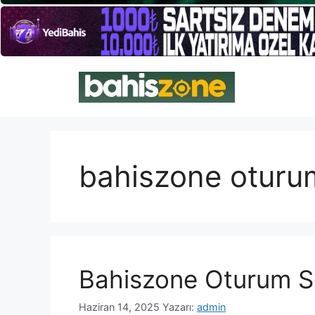
İçeriğe
atla
bahiszone oturum
Bahiszone Oturum So
Haziran 14, 2025
Yazarı:
admin