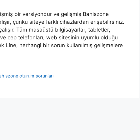
işmiş bir versiyondur ve gelişmiş Bahiszone
ışır, çünkü siteye farklı cihazlardan erişebilirsiniz.
lışır. Tüm masaüstü bilgisayarlar, tabletler,
r ve cep telefonları, web sitesinin uyumlu olduğu
k Line, herhangi bir sorun kullanılmış gelişmelere
ahiszone oturum sorunları