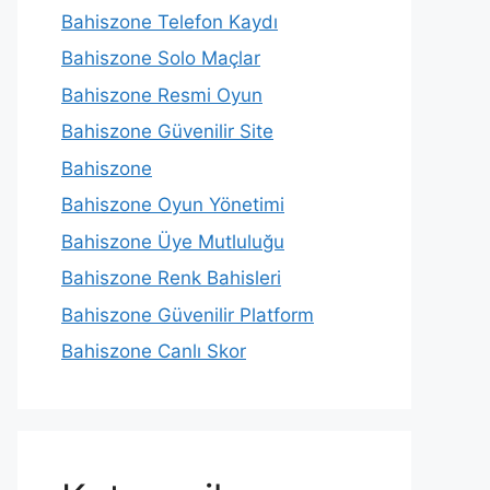
Bahiszone Telefon Kaydı
Bahiszone Solo Maçlar
Bahiszone Resmi Oyun
Bahiszone Güvenilir Site
Bahiszone
Bahiszone Oyun Yönetimi
Bahiszone Üye Mutluluğu
Bahiszone Renk Bahisleri
Bahiszone Güvenilir Platform
Bahiszone Canlı Skor