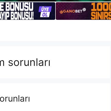
 sorunları
runları