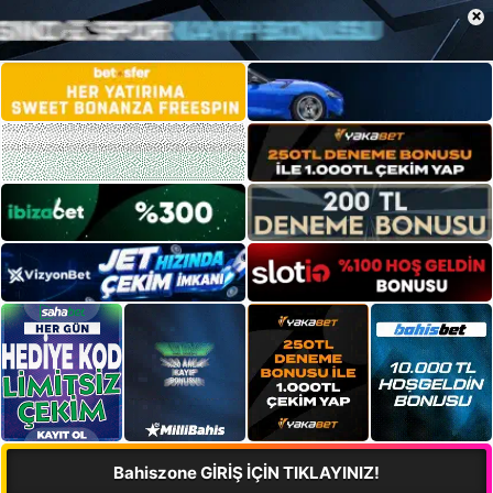
×
Bahiszone GİRİŞ İÇİN TIKLAYINIZ!