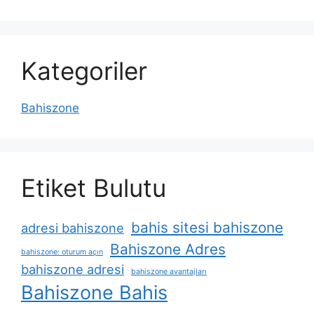
Kategoriler
Bahiszone
Etiket Bulutu
bahis sitesi bahiszone
adresi bahiszone
Bahiszone Adres
bahiszone: oturum açın
bahiszone adresi
bahiszone avantajları
Bahiszone Bahis