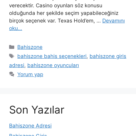
verecektir. Casino oyunları söz konusu
olduğunda her şekilde seçim yapabileceğiniz
birçok seçenek var. Texas Hold’em, …
Devamını
oku…
Kategoriler
Bahiszone
Etiketler
bahiszone bahis seçenekleri
,
bahiszone giris
adresi
,
bahiszone oyuncuları
Yorum yap
Son Yazılar
Bahiszone Adresi
Bahiszone Giriş