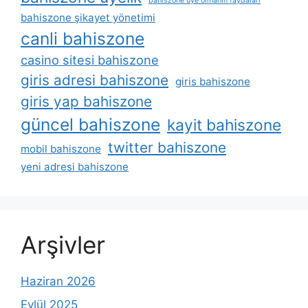
bahiszone üye olmanın faydaları
bahiszone şikayet yönetimi
canli bahiszone
casino sitesi bahiszone
giris adresi bahiszone
giris bahiszone
giris yap bahiszone
güncel bahiszone
kayit bahiszone
twitter bahiszone
mobil bahiszone
yeni adresi bahiszone
Arşivler
Haziran 2026
Eylül 2025