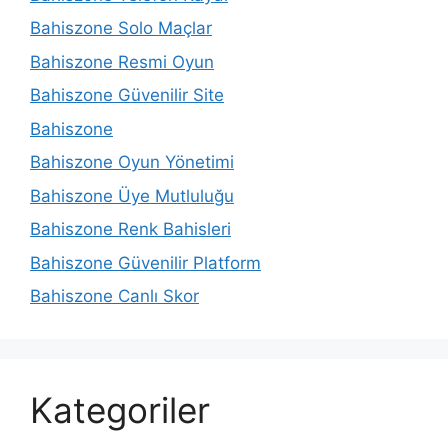
Bahiszone Solo Maçlar
Bahiszone Resmi Oyun
Bahiszone Güvenilir Site
Bahiszone
Bahiszone Oyun Yönetimi
Bahiszone Üye Mutluluğu
Bahiszone Renk Bahisleri
Bahiszone Güvenilir Platform
Bahiszone Canlı Skor
Kategoriler