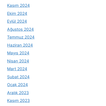
Kasım 2024
Ekim 2024
Eylül 2024
Ağustos 2024
Temmuz 2024
Haziran 2024
Mayıs 2024
Nisan 2024
Mart 2024
Şubat 2024
Ocak 2024
Aralık 2023
Kasım 2023