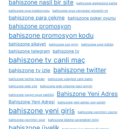
bahiszone nasil bir site
bahiszone olağanüstü kalite
bahiszone oyun koleksiyonu
bahiszone oyun çerçevesi güvenilir mi
bahiszone para çekme
bahiszone poker oyunu
bahiszone promosyon
bahiszone promosyon kodu
bahiszone sikayet
bahiszone son girişi
bahiszone spor bölüm
bahiszone telegram
bahiszone tv
bahiszone tv canli maç
bahiszone twitter
bahiszone tv izle
bahiszone twitter hesabı
bahiszone voleybol canlı bahis
bahiszone web site
bahiszone web sitesine nasıl erişilir
Bahiszone Yeni Adres
bahiszone yaygın oyun sektörü
Bahiszone Yeni Adresi
bahiszone yeni adresi son sürüm
bahiszone yeni giris
bahiszone çevrimiçi casino
bahiszone çevrimiçi spor
bahiszone ödeme seçenekleri bilgi
bahiszone üyelik