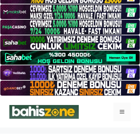
İçeriğe
atla
Menü