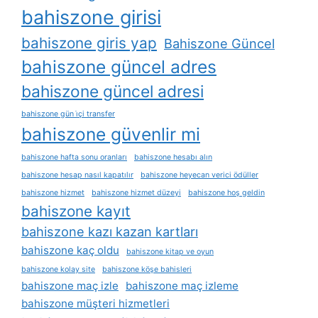
bahiszone girisi
bahiszone giris yap
Bahiszone Güncel
bahiszone güncel adres
bahiszone güncel adresi
bahiszone gün i̇çi transfer
bahiszone güvenlir mi
bahiszone hafta sonu oranları
bahiszone hesabı alın
bahiszone hesap nasıl kapatılır
bahiszone heyecan verici ödüller
bahiszone hizmet
bahiszone hizmet düzeyi
bahiszone hoş geldin
bahiszone kayıt
bahiszone kazı kazan kartları
bahiszone kaç oldu
bahiszone kitap ve oyun
bahiszone kolay site
bahiszone köşe bahisleri
bahiszone maç izle
bahiszone maç izleme
bahiszone müşteri hizmetleri