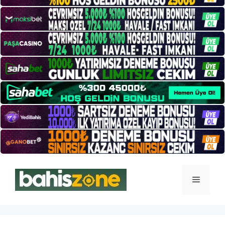
İçeriğe
atla
Menü