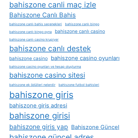
bahiszone canli maç izle
Bahiszone Canlı Bahis
bahiszone canlı bahis seçenekleri
bahiszone canlı bingo
bahiszone canlı casino
bahiszone canlı bingo oyna
bahiszone canlı casino krupiyer
bahiszone canlı destek
bahiszone casino oyunları
bahiszone casino
bahiszone casino oyunları ve hesap oluşturma
bahiszone casino sitesi
bahiszone ek ödülleri nelerdir
bahiszone futbol bahisleri
bahiszone giris
bahiszone giris adresi
bahiszone girisi
bahiszone giris yap
Bahiszone Güncel
bahiszone güncel adres