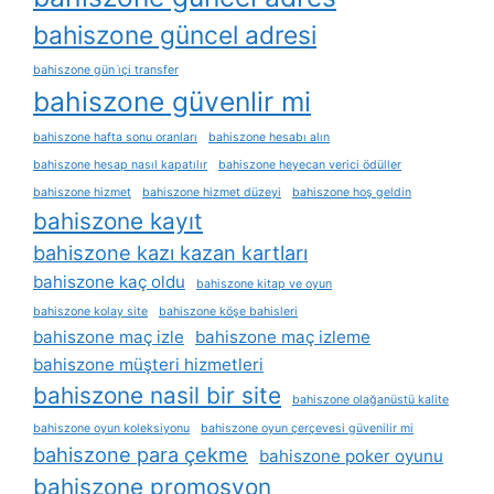
bahiszone güncel adresi
bahiszone gün i̇çi transfer
bahiszone güvenlir mi
bahiszone hafta sonu oranları
bahiszone hesabı alın
bahiszone hesap nasıl kapatılır
bahiszone heyecan verici ödüller
bahiszone hizmet
bahiszone hizmet düzeyi
bahiszone hoş geldin
bahiszone kayıt
bahiszone kazı kazan kartları
bahiszone kaç oldu
bahiszone kitap ve oyun
bahiszone kolay site
bahiszone köşe bahisleri
bahiszone maç izle
bahiszone maç izleme
bahiszone müşteri hizmetleri
bahiszone nasil bir site
bahiszone olağanüstü kalite
bahiszone oyun koleksiyonu
bahiszone oyun çerçevesi güvenilir mi
bahiszone para çekme
bahiszone poker oyunu
bahiszone promosyon