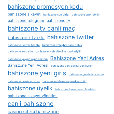
bahiszone promosyon kodu
bahiszone sikayet
bahiszone son girişi
bahiszone spor bölüm
bahiszone telegram
bahiszone tv
bahiszone tv canli maç
bahiszone twitter
bahiszone tv izle
bahiszone twitter hesabı
bahiszone voleybol canlı bahis
bahiszone web site
bahiszone web sitesine nasıl erişilir
Bahiszone Yeni Adres
bahiszone yaygın oyun sektörü
Bahiszone Yeni Adresi
bahiszone yeni adresi son sürüm
bahiszone yeni giris
bahiszone çevrimiçi casino
bahiszone çevrimiçi spor
bahiszone ödeme seçenekleri bilgi
bahiszone üyelik
bahiszone üye olmanın faydaları
bahiszone şikayet yönetimi
canli bahiszone
casino sitesi bahiszone