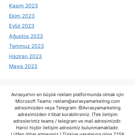
Kasım 2023
Ekim 2023
Eylül 2023
Ağustos 2023
Temmuz 2023
Haziran 2023
Mayıs 2023
Avrasya'nın en büyük reklam platformunda olmak için
Microsoft Teams:
reklam@avrasyamarketing.com
adresimizden veya Telegram: @Avrasyamarketing
adresimizden irtibat kurabilirsiniz. (Tek iletişim
adreslerimiz teams / telegram ve mail adresimizdir.
Harici hiçbir iletişim adresimiz bulunmamaktadır.
Lütfen itibar etmeyiniz.) Türkiye yasalarına göre 7258