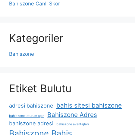
Bahiszone Canlı Skor
Kategoriler
Bahiszone
Etiket Bulutu
bahis sitesi bahiszone
adresi bahiszone
Bahiszone Adres
bahiszone: oturum açın
bahiszone adresi
bahiszone avantajları
Bahiszone Bahis