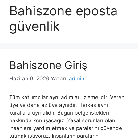
Bahiszone eposta
güvenlik
Bahiszone Giriş
Haziran 9, 2026
Yazarı:
admin
Tüm katılımcılar aynı adımları izlemelidir. Veren
üye ve daha az üye aynıdır. Herkes aynı
kurallara uymalıdır. Bugün belge istekleri
hakkında konuşacağız. Yasal sorunları olan
insanlara yardım etmek ve paralarını güvende
tutmak istiyoruz. İnsanların paralarını