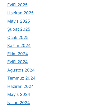
Eylül 2025
Haziran 2025
Mayıs 2025
Şubat 2025
Ocak 2025
Kasım 2024
Ekim 2024
Eylül 2024
Ağustos 2024
Temmuz 2024
Haziran 2024
Mayıs 2024
Nisan 2024