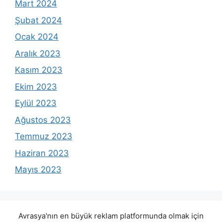
Mart 2024
Şubat 2024
Ocak 2024
Aralık 2023
Kasım 2023
Ekim 2023
Eylül 2023
Ağustos 2023
Temmuz 2023
Haziran 2023
Mayıs 2023
Avrasya'nın en büyük reklam platformunda olmak için