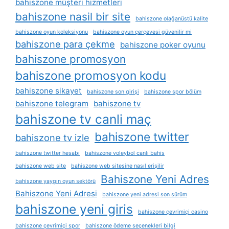
bahiszone müşteri hizmetleri
bahiszone nasil bir site
bahiszone olağanüstü kalite
bahiszone oyun koleksiyonu
bahiszone oyun çerçevesi güvenilir mi
bahiszone para çekme
bahiszone poker oyunu
bahiszone promosyon
bahiszone promosyon kodu
bahiszone sikayet
bahiszone son girişi
bahiszone spor bölüm
bahiszone telegram
bahiszone tv
bahiszone tv canli maç
bahiszone twitter
bahiszone tv izle
bahiszone twitter hesabı
bahiszone voleybol canlı bahis
bahiszone web site
bahiszone web sitesine nasıl erişilir
Bahiszone Yeni Adres
bahiszone yaygın oyun sektörü
Bahiszone Yeni Adresi
bahiszone yeni adresi son sürüm
bahiszone yeni giris
bahiszone çevrimiçi casino
bahiszone çevrimiçi spor
bahiszone ödeme seçenekleri bilgi