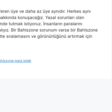
. Veren üye ve daha az üye aynıdır. Herkes aynı
 hakkında konuşacağız. Yasal sorunları olan
de tutmak istiyoruz. İnsanların paralarını
ıyız. Bir Bahiszone sorunum varsa bir Bahiszone
tte sıralamasını ve görünürlüğünü artırmak için
hiszone para istek