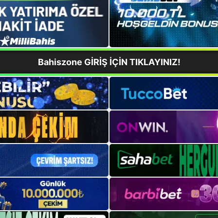
Bahiszone GİRİŞ İÇİN TIKLAYINIZ!